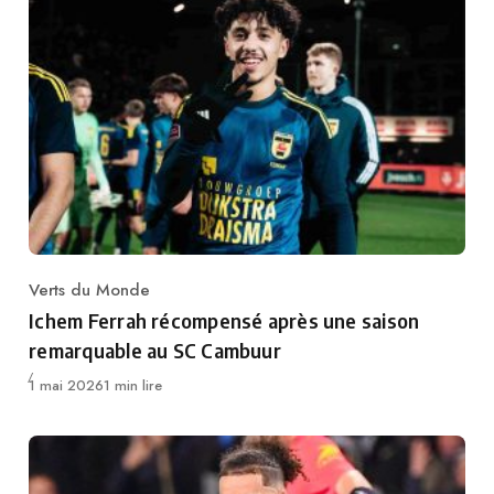
Verts du Monde
Category
Ichem Ferrah récompensé après une saison
remarquable au SC Cambuur
Publié
1 mai 2026
1 min lire