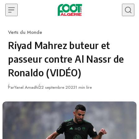
Skip to content
Verts du Monde
Category
Riyad Mahrez buteur et
passeur contre Al Nassr de
Ronaldo (VIDÉO)
Publié
Par
Yanel Amadhi
22 septembre 2023
1 min lire