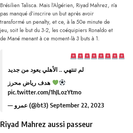
Brésilien Talisca. Mais l’Algérien, Riyad Mahrez, n’a
pas manqué d’inscrire un but après avoir
transformé un penalty, et ce, à la 50e minute de
jeu, soit le but du 3-2, les coéquipiers Ronaldo et
de Mané menant à ce moment-là 3 buts à 1.
لم تنتهي .. الأهلي يعود من جديد
هدف رياض محرز
pic.twitter.com/1hJLozYtmo
— عمرو (@bt3)
September 22, 2023
Riyad Mahrez aussi passeur