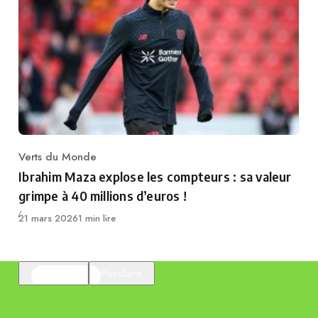
Verts du Monde
Category
Ibrahim Maza explose les compteurs : sa valeur
grimpe à 40 millions d’euros !
Publié
21 mars 2026
1 min lire
En vedette
Populaire