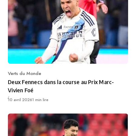
Verts du Monde
Category
Deux Fennecs dans la course au Prix Marc-
Vivien Foé
Publié
10 avril 2026
1 min lire