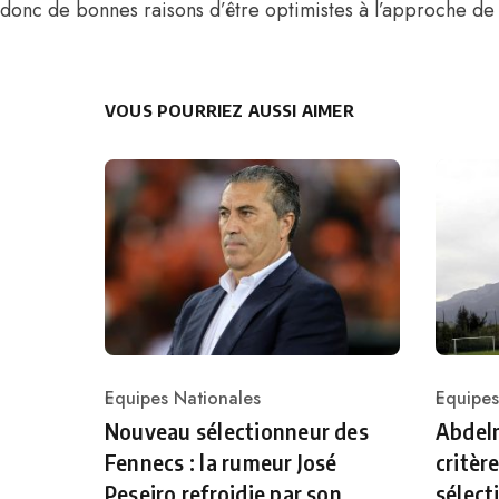
donc de bonnes raisons d’être optimistes à l’approche d
VOUS POURRIEZ AUSSI AIMER
Equipes Nationales
Equipes
Category
Catego
Nouveau sélectionneur des
Abdelm
Fennecs : la rumeur José
critèr
Peseiro refroidie par son
sélect