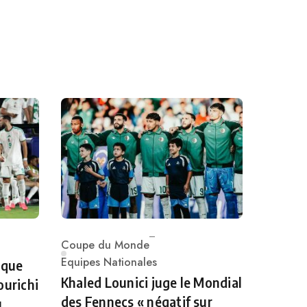
Coupe du Monde
Category
Equipes Nationales
 que
Khaled Lounici juge le Mondial
ourichi
des Fennecs « négatif sur
u