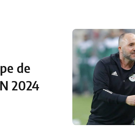
 en Algérie
Equipes Nationales
Verts du Monde
Chaînes-
ype de
AN 2024