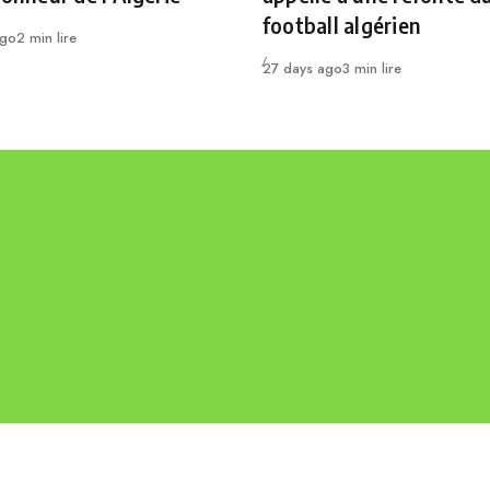
football algérien
ago
2 min lire
Publié
27 days ago
3 min lire