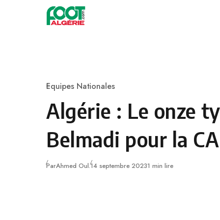
Skip to content
Football
Equipes Nationales
Category
Algérie : Le onze t
Belmadi pour la C
Publié
Par
Ahmed Oul.
14 septembre 2023
1 min lire