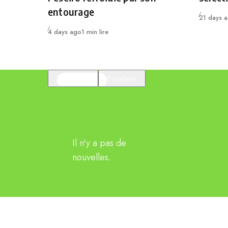
entourage
Publié
21 days 
Publié
4 days ago
1 min lire
En vedette
Populaire
Il n'y a pas de
nouvelles.