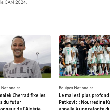
e la CAN 2024.
 Nationales
Equipes Nationales
ry
Category
alek Cherrad fixe les
Le mal est plus profond
es du futur
Petkovic : Nourredine K
ionneur de l’Algérie
appelle à une refonte d