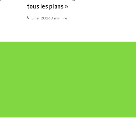
tous les plans »
Publié
9 juillet 2026
3 min lire