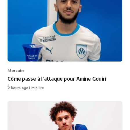
Mercato
Category
Côme passe à l’attaque pour Amine Gouiri
Publié
2 hours ago
1 min lire