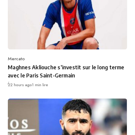
Mercato
Category
Maghnes Akliouche s’investit sur le long terme
avec le Paris Saint-Germain
Publié
22 hours ago
1 min lire