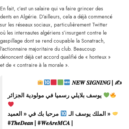
En fait, c’est un salaire qui va faire grincer des
dents en Algérie. D’ailleurs, cela a déjà commencé
sur les réseaux sociaux, particulièrement Twitter
où les internautes algériens s’insurgent contre le
gaspillage dont se rend coupable la Sonatrach,
l’actionnaire majoritaire du club. Beaucoup
dénoncent déjà cet accord qualifié de « honteux »
et de « contraire à la morale ».
| 𝑵𝑬𝑾 𝑺𝑰𝑮𝑵𝑰𝑵𝑮
✍
يوسف بلايلي رسميا في مولودية الجزائر
مرحبا بك في « العميد »
الملك يوسف الـ
#𝑻𝒉𝒆𝑫𝒆𝒂𝒏
|
#𝑾𝒆𝑨𝒓𝒆𝑴𝑪𝑨
|