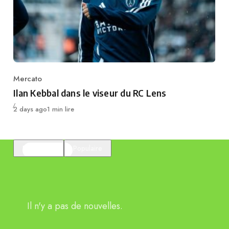
Mercato
Category
Ilan Kebbal dans le viseur du RC Lens
Publié
2 days ago
1 min lire
En vedette
Populaire
Il n'y a pas de nouvelles.