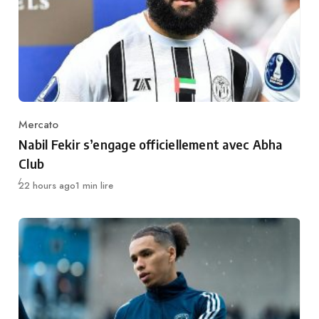
Mercato
Category
Nabil Fekir s’engage officiellement avec Abha
Club
Publié
22 hours ago
1 min lire