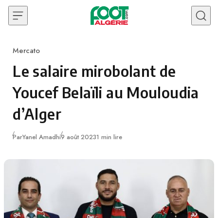
Skip to content
Mercato
Category
Le salaire mirobolant de
Youcef Belaïli au Mouloudia
d’Alger
Publié
Par
Yanel Amadhi
9 août 2023
1 min lire