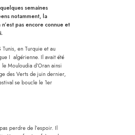
 A quelques semaines
éens notamment, la
en n’est pas encore connue et
i.
 Tunis, en Turquie et au
gue I algérienne. Il avait été
, le Mouloudia d’Oran ainsi
ge des Verts de juin dernier,
stival se boucle le 1er
as perdre de l’espoir. Il