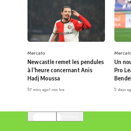
Mercato
Mercat
Category
Catego
Newcastle remet les pendules
Un nou
à l’heure concernant Anis
Pro Le
Hadj Moussa
Bende
Publié
Publié
57 mins ago
1 min lire
2 days a
En vedette
Populaire