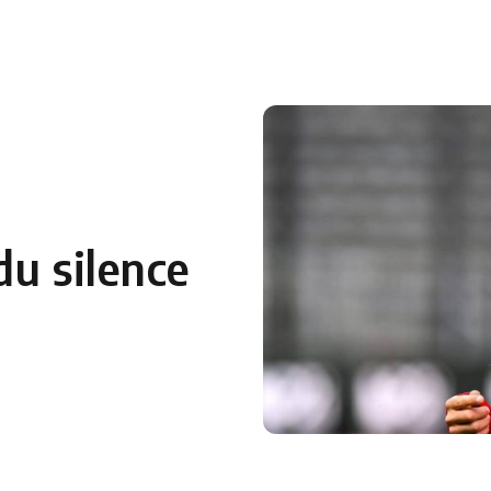
 en Algérie
Equipes Nationales
Verts du Monde
Chaînes-
du silence