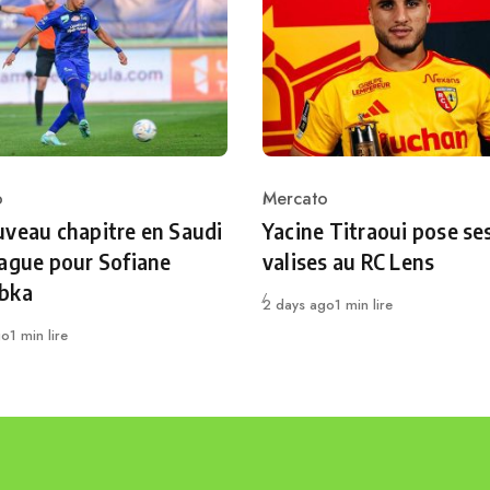
o
Mercato
ry
Category
veau chapitre en Saudi
Yacine Titraoui pose se
ague pour Sofiane
valises au RC Lens
bka
Publié
2 days ago
1 min lire
go
1 min lire