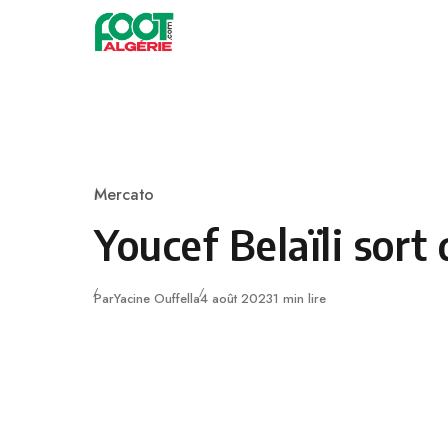
Skip to content
Football
Mercato
Category
Youcef Belaïli sort 
Publié
Par
Yacine Ouffella
4 août 2023
1 min lire