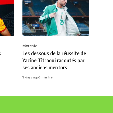
Mercato
Category
s
Les dessous de la réussite de
Yacine Titraoui racontés par
ses anciens mentors
Publié
3 days ago
3 min lire