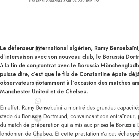
Publié
Par
Yanel Amadhi
3 août 2023
2 min lire
Le défenseur international algérien, Ramy Bensebaïni
d’intersaison avec son nouveau club, le Borussia Dortmu
à la fin de son contrat avec le Borussia Mönchengladb
puisse dire, c’est que le fils de Constantine épate déj
observateurs notamment à l’occasion des matches am
Manchester United et de Chelsea.
En effet, Ramy Bensebaïni a montré des grandes capacités 
stade du Borussia Dortmund, convaincant son entraîneur, p
du match de préparation qui a mis aux prises le Borussia
londonien de Chelsea. Et cette prestation n’a pas échapp