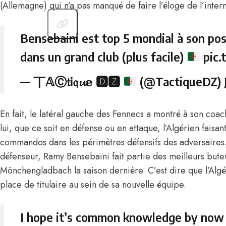
(Allemagne) qui n’a pas manqué de faire l’éloge de
l’inter
Bensebaini est top 5 mondial à son pos
dans un grand club (plus facile)
pic
— 丅𝔸Ⓒ𝔱Ꭵ𝔮𝓾𝕖 🅳🆉
(@TactiqueDZ)
En fait, le latéral gauche des Fennecs a montré à son coac
lui, que ce soit en défense ou en attaque, l’Algérien faisa
commandos dans les périmètres défensifs des adversaires. 
défenseur, Ramy Bensebaïni fait partie des meilleurs bute
Mönchengladbach la saison dernière. C’est dire que l’Algé
place de titulaire au sein de sa nouvelle équipe.
I hope it’s common knowledge by now