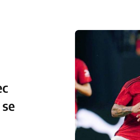
 en Algérie
Equipes Nationales
Verts du Monde
Chaînes-
ec
 se