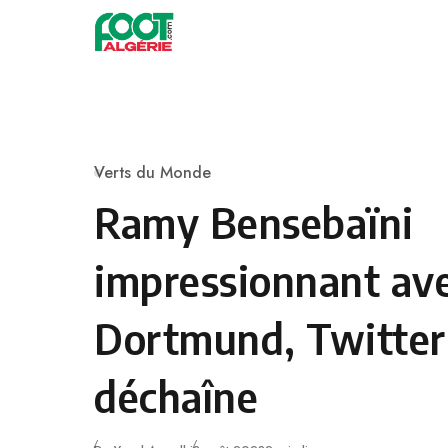
Skip to content
Football
Verts du Monde
Category
Ramy Bensebaïni
impressionnant av
Dortmund, Twitter
déchaîne