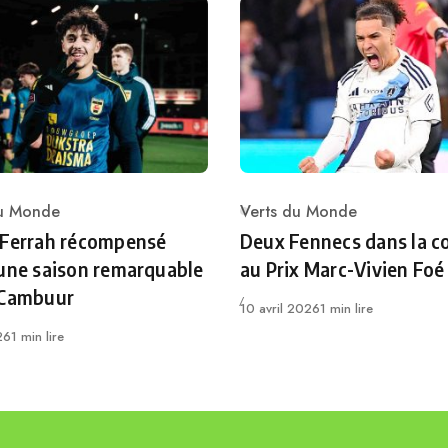
du Monde
Verts du Monde
ry
Category
 Ferrah récompensé
Deux Fennecs dans la c
une saison remarquable
au Prix Marc-Vivien Foé
 Cambuur
Publié
10 avril 2026
1 min lire
26
1 min lire