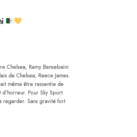
ni
ntre Chelsea, Ramy Bensebaïni
nglais de Chelsea, Reece James.
uvait même être ressentie de
t d’horreur. Pour Sky Sport
la regarder. Sans gravité fort