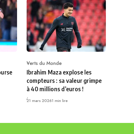
Verts du Monde
Category
ourse
Ibrahim Maza explose les
compteurs : sa valeur grimpe
à 40 millions d’euros !
Publié
21 mars 2026
1 min lire