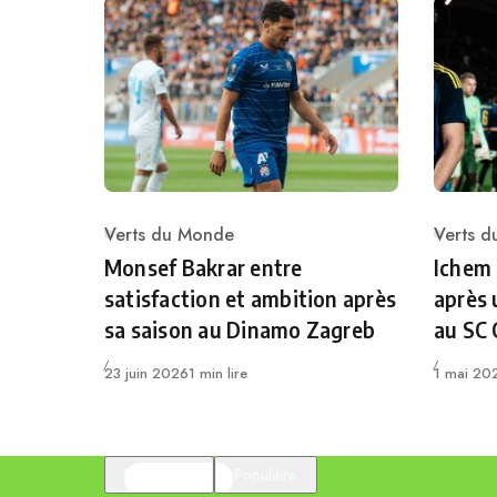
Verts du Monde
Verts 
Category
Catego
Monsef Bakrar entre
Ichem
satisfaction et ambition après
après 
sa saison au Dinamo Zagreb
au SC
Publié
Publié
23 juin 2026
1 min lire
1 mai 20
En vedette
Populaire