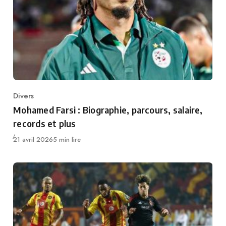
Divers
Category
Mohamed Farsi : Biographie, parcours, salaire,
records et plus
Publié
21 avril 2026
5 min lire