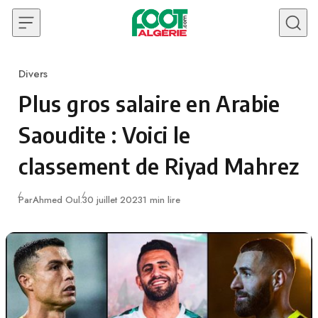
Skip to content
Divers
Category
Plus gros salaire en Arabie
Saoudite : Voici le
classement de Riyad Mahrez
Publié
Par
Ahmed Oul.
30 juillet 2023
1 min lire