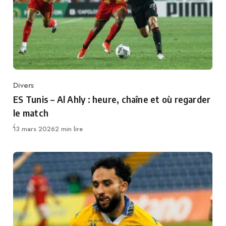
Divers
Category
ES Tunis – Al Ahly : heure, chaîne et où regarder
le match
Publié
13 mars 2026
2 min lire