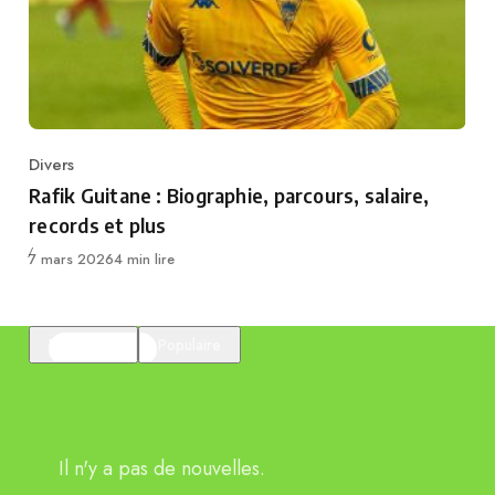
Divers
Category
Rafik Guitane : Biographie, parcours, salaire,
records et plus
Publié
7 mars 2026
4 min lire
En vedette
Populaire
Il n'y a pas de nouvelles.