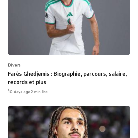
Divers
Category
Farès Ghedjemis : Biographie, parcours, salaire,
records et plus
Publié
10 days ago
2 min lire