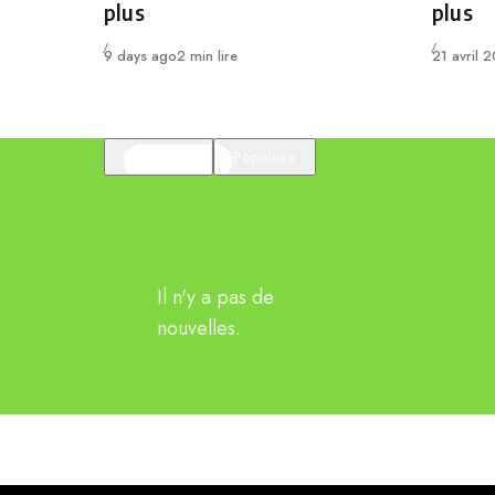
plus
plus
Publié
Publié
9 days ago
2 min lire
21 avril 
En vedette
Populaire
Il n'y a pas de
nouvelles.