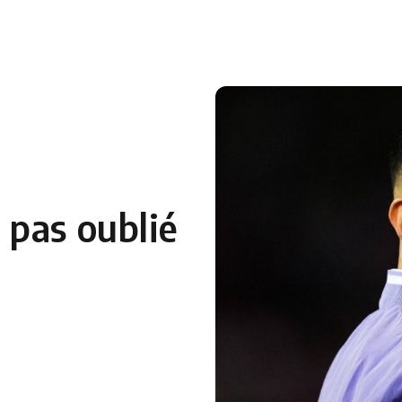
 en Algérie
Equipes Nationales
Verts du Monde
Chaînes-
 pas oublié