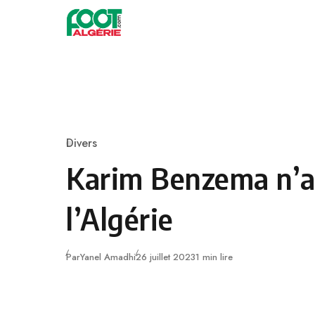
Skip to content
Football
Divers
Category
Karim Benzema n’a
l’Algérie
Publié
Par
Yanel Amadhi
26 juillet 2023
1 min lire