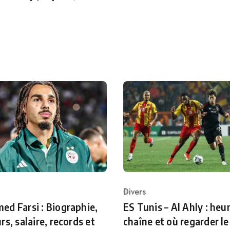
Divers
ry
Category
d Farsi : Biographie,
ES Tunis – Al Ahly : heur
rs, salaire, records et
chaîne et où regarder le