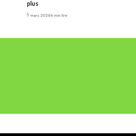
plus
Publié
7 mars 2026
4 min lire