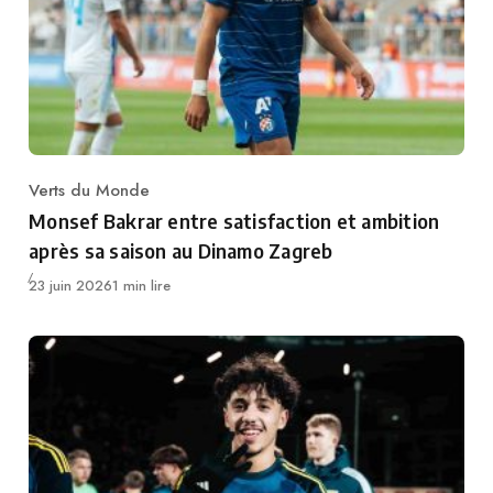
Verts du Monde
Category
Monsef Bakrar entre satisfaction et ambition
après sa saison au Dinamo Zagreb
Publié
23 juin 2026
1 min lire