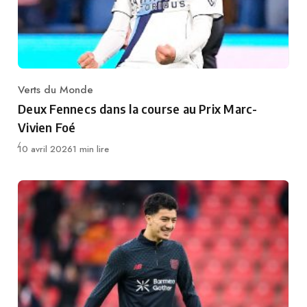
Verts du Monde
Category
Deux Fennecs dans la course au Prix Marc-
Vivien Foé
Publié
10 avril 2026
1 min lire