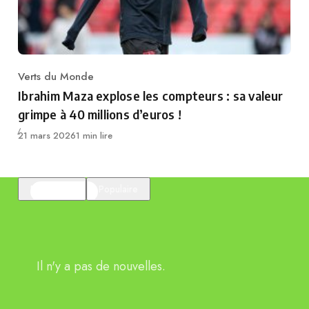
Verts du Monde
Category
Ibrahim Maza explose les compteurs : sa valeur
grimpe à 40 millions d’euros !
Publié
21 mars 2026
1 min lire
En vedette
Populaire
Il n'y a pas de nouvelles.