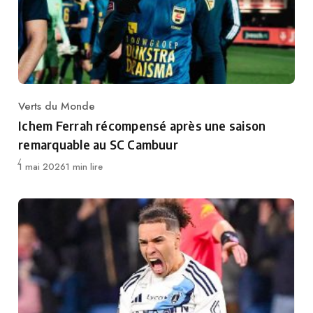
Verts du Monde
Category
Ichem Ferrah récompensé après une saison
remarquable au SC Cambuur
Publié
1 mai 2026
1 min lire