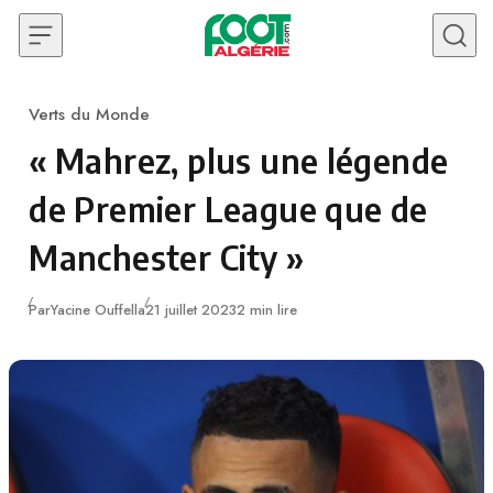
Skip to content
Verts du Monde
Category
« Mahrez, plus une légende
de Premier League que de
Manchester City »
Publié
Par
Yacine Ouffella
21 juillet 2023
2 min lire