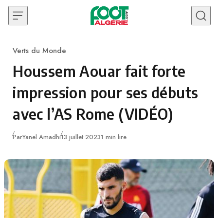
Skip to content
Verts du Monde
Category
Houssem Aouar fait forte
impression pour ses débuts
avec l’AS Rome (VIDÉO)
Publié
Par
Yanel Amadhi
13 juillet 2023
1 min lire