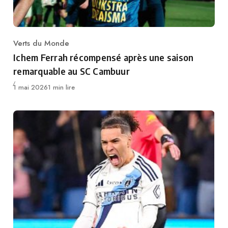
Verts du Monde
Category
Ichem Ferrah récompensé après une saison
remarquable au SC Cambuur
Publié
1 mai 2026
1 min lire