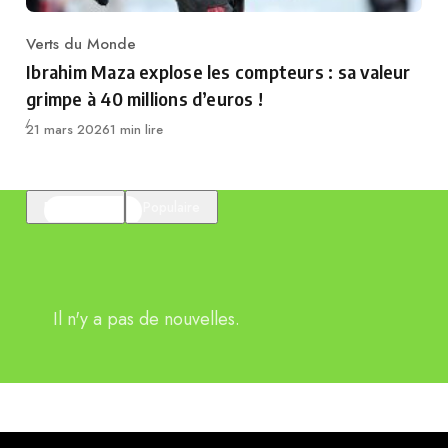
Verts du Monde
Category
Ibrahim Maza explose les compteurs : sa valeur
grimpe à 40 millions d’euros !
Publié
21 mars 2026
1 min lire
En vedette
Populaire
Il n'y a pas de nouvelles.