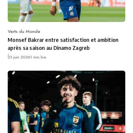
Verts du Monde
Category
Monsef Bakrar entre satisfaction et ambition
après sa saison au Dinamo Zagreb
Publié
23 juin 2026
1 min lire