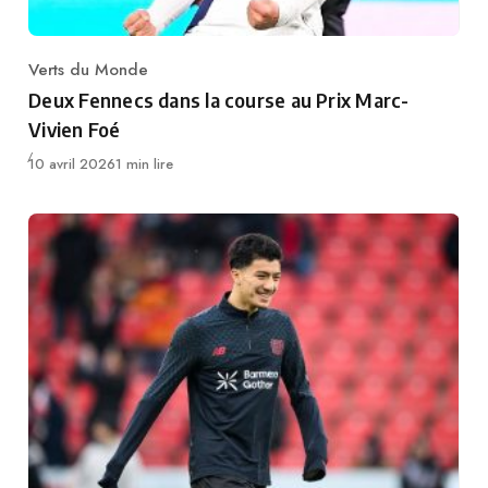
Verts du Monde
Category
Deux Fennecs dans la course au Prix Marc-
Vivien Foé
Publié
10 avril 2026
1 min lire