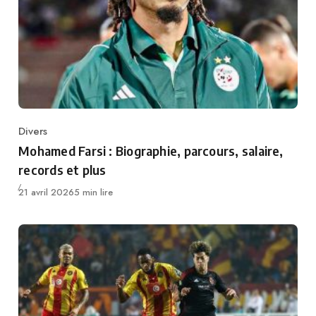
Divers
Category
Mohamed Farsi : Biographie, parcours, salaire,
records et plus
Publié
21 avril 2026
5 min lire