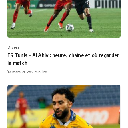
Divers
Category
ES Tunis – Al Ahly : heure, chaîne et où regarder
le match
Publié
13 mars 2026
2 min lire