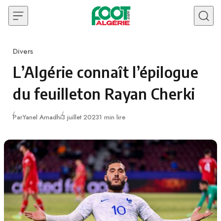
Skip to content
Divers
Category
L’Algérie connaît l’épilogue
du feuilleton Rayan Cherki
Publié
Par
Yanel Amadhi
3 juillet 2023
1 min lire