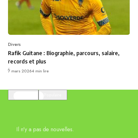
Divers
Category
Rafik Guitane : Biographie, parcours, salaire,
records et plus
Publié
7 mars 2026
4 min lire
En vedette
Populaire
Il n'y a pas de nouvelles.