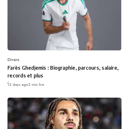
Divers
Category
Farès Ghedjemis : Biographie, parcours, salaire,
records et plus
Publié
12 days ago
2 min lire