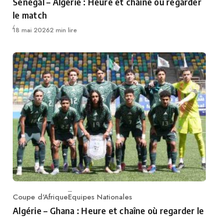
Sénégal – Algérie : Heure et chaîne où regarder
le match
Publié
18 mai 2026
2 min lire
Coupe d'Afrique
Equipes Nationales
Category
Algérie – Ghana : Heure et chaîne où regarder le