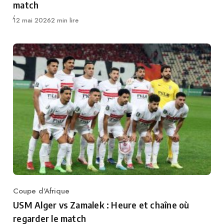
match
Publié
12 mai 2026
2 min lire
Coupe d'Afrique
Category
USM Alger vs Zamalek : Heure et chaîne où
regarder le match