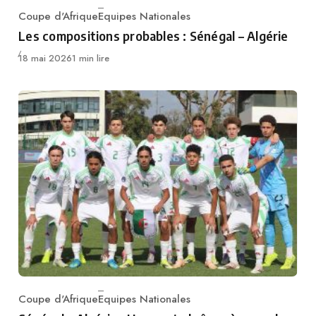
Coupe d'Afrique
Equipes Nationales
Category
Les compositions probables : Sénégal – Algérie
Publié
18 mai 2026
1 min lire
Coupe d'Afrique
Equipes Nationales
Category