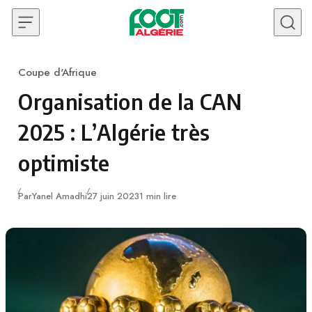
Skip to content
Coupe d'Afrique
Category
Organisation de la CAN
2025 : L’Algérie très
optimiste
Publié
Par
Yanel Amadhi
27 juin 2023
1 min lire