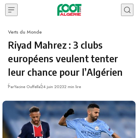
Skip to content
Verts du Monde
Category
Riyad Mahrez : 3 clubs
européens veulent tenter
leur chance pour l’Algérien
Publié
Par
Yacine Ouffella
24 juin 2023
2 min lire