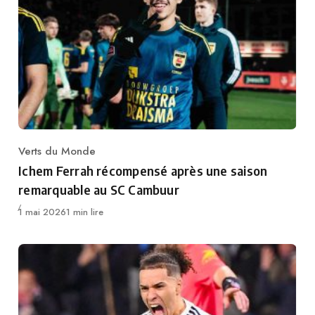
Verts du Monde
Category
Ichem Ferrah récompensé après une saison
remarquable au SC Cambuur
Publié
1 mai 2026
1 min lire