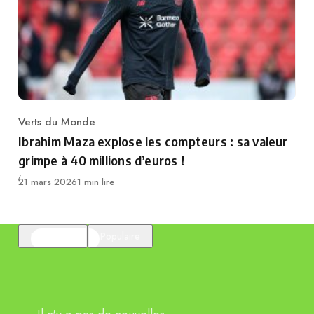
Verts du Monde
Category
Ibrahim Maza explose les compteurs : sa valeur
grimpe à 40 millions d’euros !
Publié
21 mars 2026
1 min lire
En vedette
Populaire