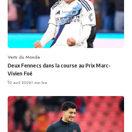
Verts du Monde
Category
Deux Fennecs dans la course au Prix Marc-
Vivien Foé
Publié
10 avril 2026
1 min lire