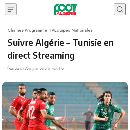
Skip to content
Chaînes-Programme TV
Equipes Nationales
Category
Suivre Algérie – Tunisie en
direct Streaming
Publié
Par
Léa Rek
20 juin 2023
1 min lire