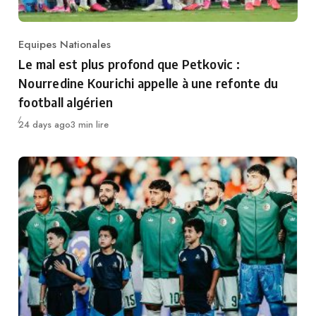
Equipes Nationales
Category
Le mal est plus profond que Petkovic :
Nourredine Kourichi appelle à une refonte du
football algérien
Publié
24 days ago
3 min lire