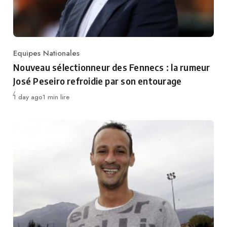
Equipes Nationales
Category
Nouveau sélectionneur des Fennecs : la rumeur
José Peseiro refroidie par son entourage
Publié
1 day ago
1 min lire