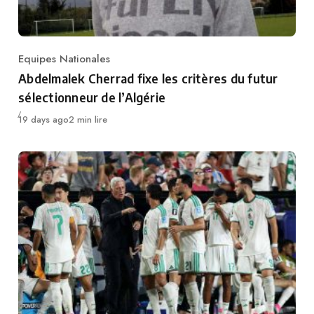
Equipes Nationales
Category
Abdelmalek Cherrad fixe les critères du futur
sélectionneur de l’Algérie
Publié
19 days ago
2 min lire