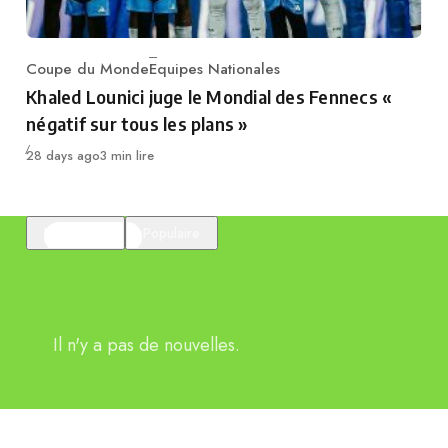
Coupe du Monde
Equipes Nationales
Category
Khaled Lounici juge le Mondial des Fennecs «
négatif sur tous les plans »
Publié
28 days ago
3 min lire
En vedette
Populaire
Il n'y a pas de nouvelles.