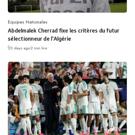
Equipes Nationales
Category
Abdelmalek Cherrad fixe les critères du futur
sélectionneur de l’Algérie
Publié
20 days ago
2 min lire