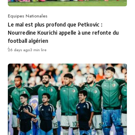
Equipes Nationales
Category
Le mal est plus profond que Petkovic :
Nourredine Kourichi appelle à une refonte du
football algérien
Publié
26 days ago
3 min lire