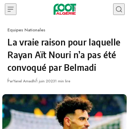
Skip to content
Equipes Nationales
Category
La vraie raison pour laquelle
Rayan Aït Nouri n’a pas été
convoqué par Belmadi
Publié
Par
Yanel Amadhi
1 juin 2023
1 min lire