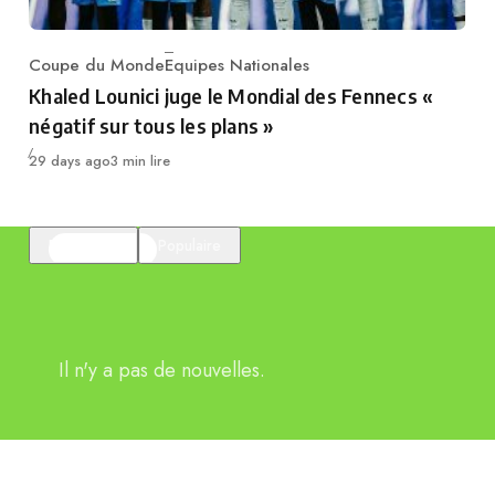
Coupe du Monde
Equipes Nationales
Category
Khaled Lounici juge le Mondial des Fennecs «
négatif sur tous les plans »
Publié
29 days ago
3 min lire
En vedette
Populaire
Il n'y a pas de nouvelles.