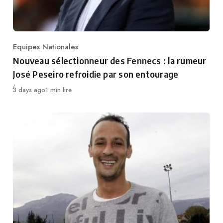
Equipes Nationales
Category
Nouveau sélectionneur des Fennecs : la rumeur
José Peseiro refroidie par son entourage
Publié
3 days ago
1 min lire