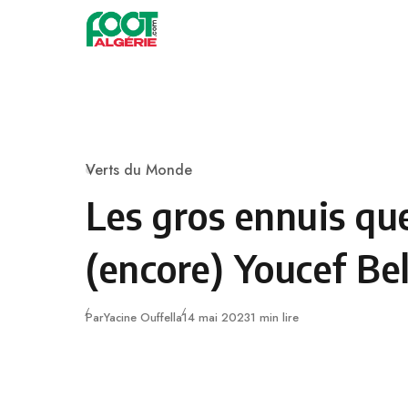
Skip to content
Football
Verts du Monde
Category
Les gros ennuis qu
(encore) Youcef Bel
Publié
Par
Yacine Ouffella
14 mai 2023
1 min lire