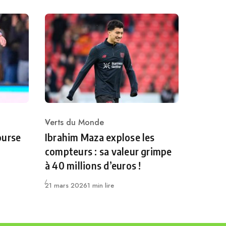
Verts du Monde
Category
ourse
Ibrahim Maza explose les
compteurs : sa valeur grimpe
à 40 millions d’euros !
Publié
21 mars 2026
1 min lire