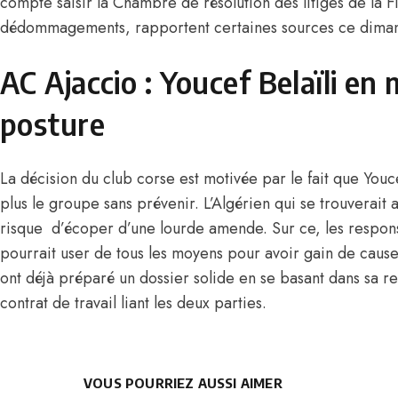
compte saisir la Chambre de résolution des litiges de la 
dédommagements, rapportent certaines sources ce dima
AC Ajaccio : Youcef Belaïli en
posture
La décision du club corse est motivée par le fait que Youce
plus le groupe sans prévenir. L’Algérien qui se trouverait
risque d’écoper d’une lourde amende. Sur ce, les respons
pourrait user de tous les moyens pour avoir gain de cause 
ont déjà préparé un dossier solide en se basant dans sa r
contrat de travail liant les deux parties.
VOUS POURRIEZ AUSSI AIMER