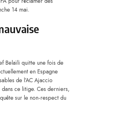
FIFA pour réclamer des
nche 14 mai.
 mauvaise
f Belaïli quitte une fois de
 actuellement en Espagne
ables de l’AC Ajaccio
dans ce litige. Ces derniers,
equête sur le non-respect du