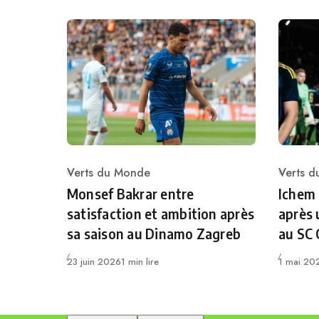
Verts du Monde
Verts 
Category
Catego
Monsef Bakrar entre
Ichem
satisfaction et ambition après
après 
sa saison au Dinamo Zagreb
au SC
Publié
Publié
23 juin 2026
1 min lire
1 mai 20