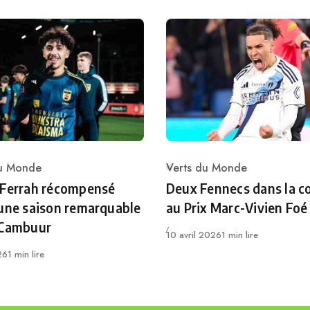
du Monde
Verts du Monde
ry
Category
 Ferrah récompensé
Deux Fennecs dans la c
une saison remarquable
au Prix Marc-Vivien Foé
 Cambuur
Publié
10 avril 2026
1 min lire
26
1 min lire