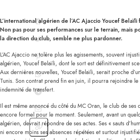
L’international algérien de l’AC Ajaccio Youcef Belaïli 
Non pas pour ses performances sur le terrain, mais 
la direction du club, semble ne plus pardonner.
L’AC Ajaccio ne tolère plus les agissements, souvent injustif
algérien, Youcef Belaïli, dont le sort est définitivement s
Aux dernières nouvelles, Youcef Belaïli,
serait proche d’u
Tunis
. Son contrat prend fin en juin, il pourra rejoindre l
indemnité de transfert.
Il est même annoncé du côté du MC Oran, le club de ses d
encore formel pour le moment. Seulement, avant un quelco
algérien, devrait répondre de ses actes. Ses « sauts d’hum
ni encore moins ses absences répétées et surtout injustifié