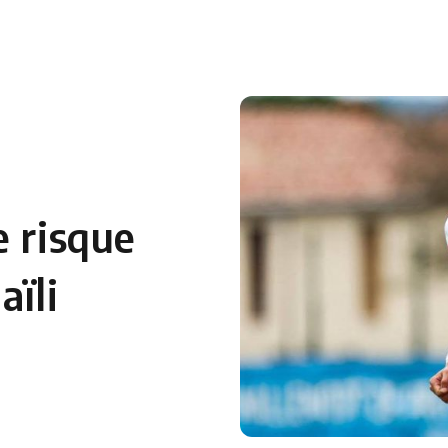
 en Algérie
Equipes Nationales
Verts du Monde
Chaînes-
e risque
aïli