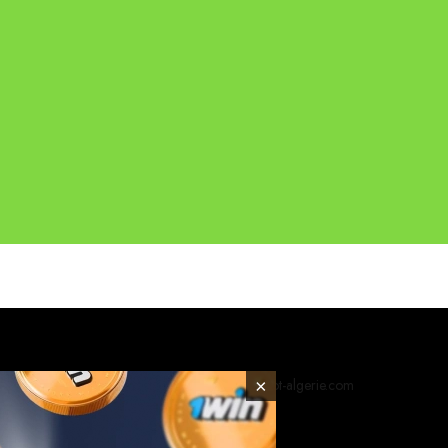
© 2026 foot-algerie.com
×