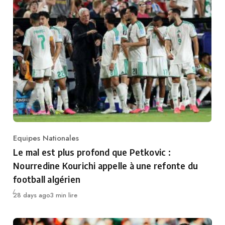
Equipes Nationales
Category
Le mal est plus profond que Petkovic :
Nourredine Kourichi appelle à une refonte du
football algérien
Publié
28 days ago
3 min lire