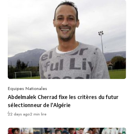
Equipes Nationales
Category
Abdelmalek Cherrad fixe les critères du futur
sélectionneur de l’Algérie
Publié
22 days ago
2 min lire