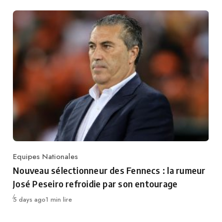
Equipes Nationales
Category
Nouveau sélectionneur des Fennecs : la rumeur
José Peseiro refroidie par son entourage
Publié
5 days ago
1 min lire