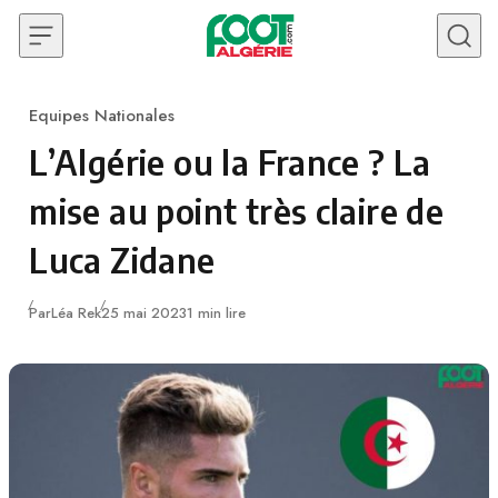
Skip to content
Equipes Nationales
Category
L’Algérie ou la France ? La
mise au point très claire de
Luca Zidane
Publié
Par
Léa Rek
25 mai 2023
1 min lire