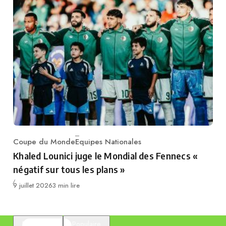
Coupe du Monde
Equipes Nationales
Category
Khaled Lounici juge le Mondial des Fennecs «
négatif sur tous les plans »
Publié
9 juillet 2026
3 min lire
En vedette
Populaire