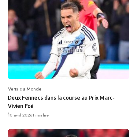
Verts du Monde
Category
Deux Fennecs dans la course au Prix Marc-
Vivien Foé
Publié
10 avril 2026
1 min lire