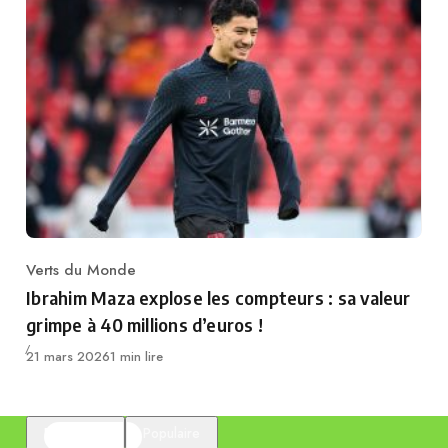
Verts du Monde
Category
Ibrahim Maza explose les compteurs : sa valeur
grimpe à 40 millions d’euros !
Publié
21 mars 2026
1 min lire
En vedette
Populaire