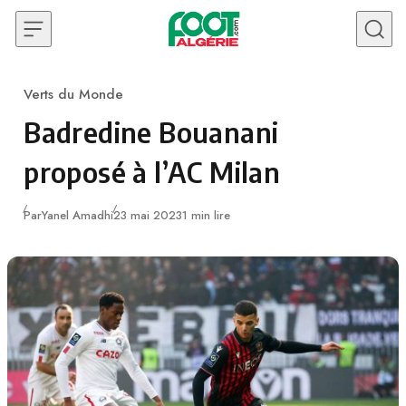
Skip to content
Verts du Monde
Category
Badredine Bouanani
proposé à l’AC Milan
Publié
Par
Yanel Amadhi
23 mai 2023
1 min lire