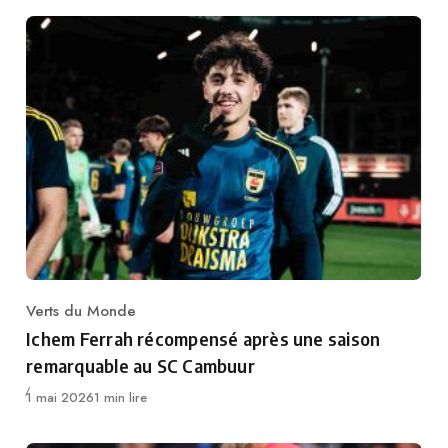
Verts du Monde
Category
Ichem Ferrah récompensé après une saison
remarquable au SC Cambuur
Publié
1 mai 2026
1 min lire