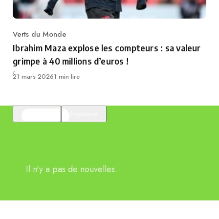
Verts du Monde
Category
Ibrahim Maza explose les compteurs : sa valeur
grimpe à 40 millions d’euros !
Publié
21 mars 2026
1 min lire
En vedette
Populaire
Il n'y a pas de nouvelles.