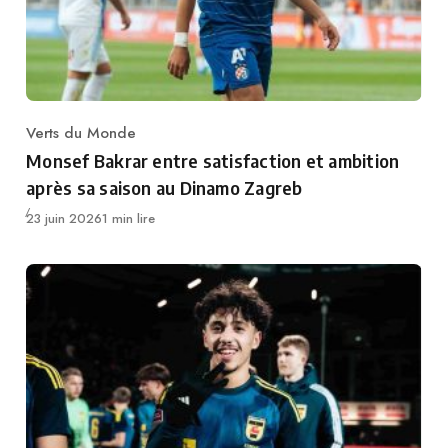
Verts du Monde
Category
Monsef Bakrar entre satisfaction et ambition
après sa saison au Dinamo Zagreb
Publié
23 juin 2026
1 min lire