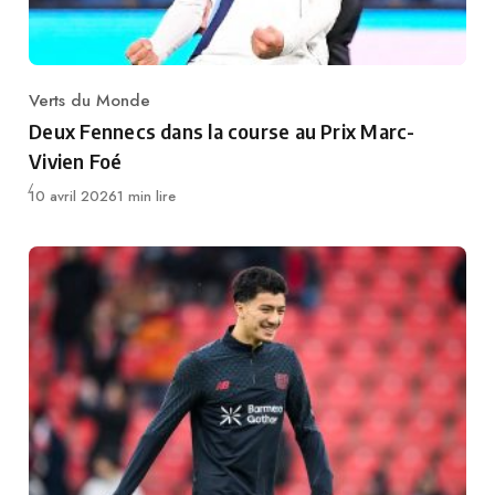
Verts du Monde
Category
Deux Fennecs dans la course au Prix Marc-
Vivien Foé
Publié
10 avril 2026
1 min lire