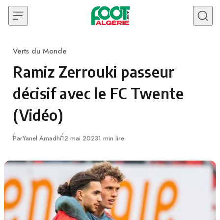
Skip to content
Verts du Monde
Category
Ramiz Zerrouki passeur
décisif avec le FC Twente
(Vidéo)
Publié
Par
Yanel Amadhi
12 mai 2023
1 min lire