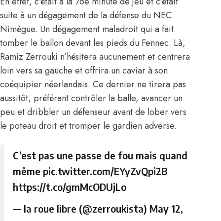
En effet, c’était à la 76e minute de jeu et c’était
suite à un dégagement de la défense du NEC
Nimègue. Un dégagement maladroit qui a fait
tomber le ballon devant les pieds du Fennec. Là,
Ramiz Zerrouki n’hésitera aucunement et centrera
loin vers sa gauche et offrira un caviar à son
coéquipier néerlandais. Ce dernier ne tirera pas
aussitôt, préférant contrôler la balle, avancer un
peu et dribbler un défenseur avant de lober vers
le poteau droit et tromper le gardien adverse.
C’est pas une passe de fou mais quand
même
pic.twitter.com/EYyZvQpi2B
https://t.co/gmMcODUjLo
— la roue libre (@zerroukista)
May 12,