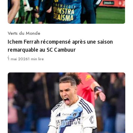
Verts du Monde
Category
Ichem Ferrah récompensé après une saison
remarquable au SC Cambuur
Publié
1 mai 2026
1 min lire