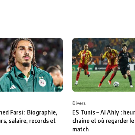
Divers
ry
Category
d Farsi : Biographie,
ES Tunis – Al Ahly : heur
rs, salaire, records et
chaîne et où regarder le
match