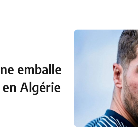
 en Algérie
Equipes Nationales
Verts du Monde
Chaînes-
dane emballe
 en Algérie