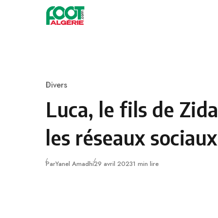
Skip to content
Football
Divers
Category
Luca, le fils de Zi
les réseaux sociaux
Publié
Par
Yanel Amadhi
29 avril 2023
1 min lire