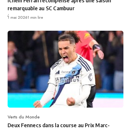
Ichem Ferrah récompensé après une saison
remarquable au SC Cambuur
Publié
1 mai 2026
1 min lire
Verts du Monde
Category
Deux Fennecs dans la course au Prix Marc-