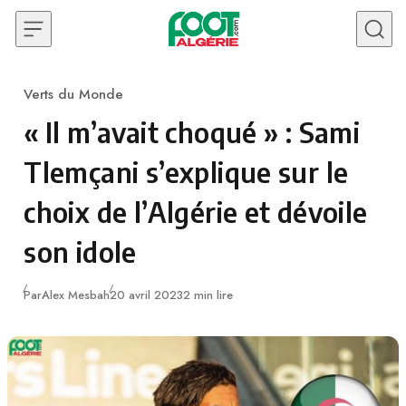
Skip to content
Verts du Monde
Category
« Il m’avait choqué » : Sami
Tlemçani s’explique sur le
choix de l’Algérie et dévoile
son idole
Publié
Par
Alex Mesbah
20 avril 2023
2 min lire