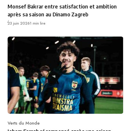
Category
Monsef Bakrar entre satisfaction et ambition
après sa saison au Dinamo Zagreb
Publié
23 juin 2026
1 min lire
Verts du Monde
Category