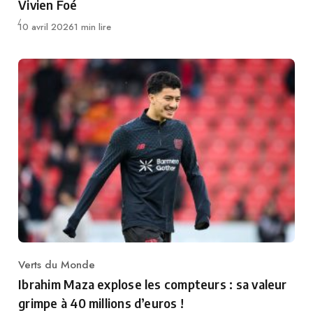
Vivien Foé
Publié
10 avril 2026
1 min lire
Verts du Monde
Category
Ibrahim Maza explose les compteurs : sa valeur
grimpe à 40 millions d’euros !