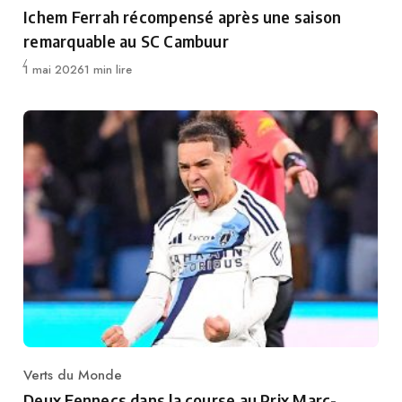
Category
Ichem Ferrah récompensé après une saison
remarquable au SC Cambuur
Publié
1 mai 2026
1 min lire
Verts du Monde
Category
Deux Fennecs dans la course au Prix Marc-