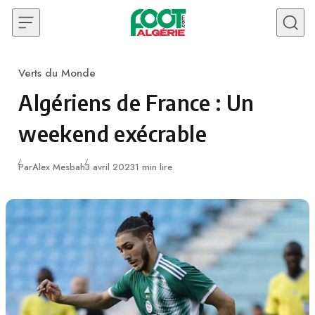
Skip to content
Verts du Monde
Category
Algériens de France : Un
weekend exécrable
Publié
Par
Alex Mesbah
3 avril 2023
1 min lire