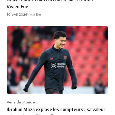
Vivien Foé
Publié
10 avril 2026
1 min lire
Verts du Monde
Category
Ibrahim Maza explose les compteurs : sa valeur