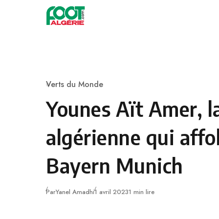
Skip to content
Football
Verts du Monde
Category
Younes Aït Amer, l
algérienne qui affol
Bayern Munich
Publié
Par
Yanel Amadhi
1 avril 2023
1 min lire