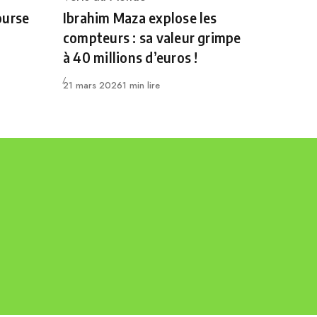
Category
ourse
Ibrahim Maza explose les
compteurs : sa valeur grimpe
à 40 millions d’euros !
Publié
21 mars 2026
1 min lire