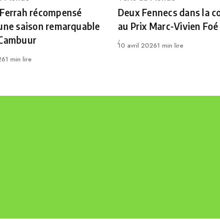
ry
Category
 Ferrah récompensé
Deux Fennecs dans la c
une saison remarquable
au Prix Marc-Vivien Foé
 Cambuur
Publié
10 avril 2026
1 min lire
26
1 min lire