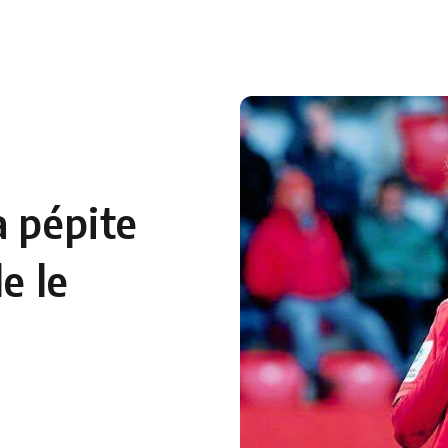
 en Algérie
Equipes Nationales
Verts du Monde
Chaînes-
a pépite
e le