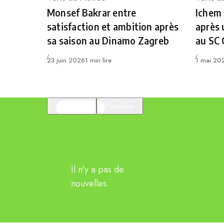
Category
Catego
Monsef Bakrar entre
Ichem
satisfaction et ambition après
après 
sa saison au Dinamo Zagreb
au SC
Publié
Publié
23 juin 2026
1 min lire
1 mai 20
En vedette
Populaire
Il n'y a pas de
nouvelles.