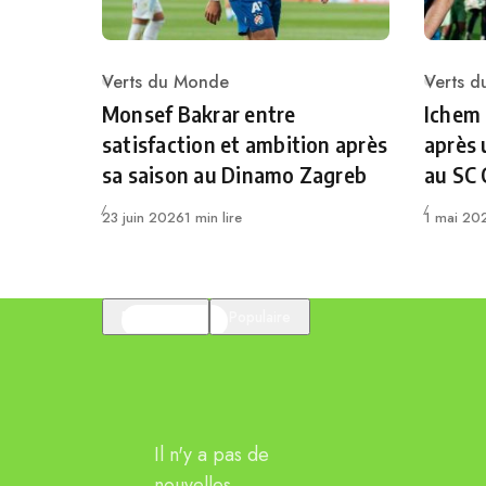
Verts du Monde
Verts 
Category
Catego
Monsef Bakrar entre
Ichem
satisfaction et ambition après
après 
sa saison au Dinamo Zagreb
au SC
Publié
Publié
23 juin 2026
1 min lire
1 mai 20
En vedette
Populaire
Il n'y a pas de
nouvelles.