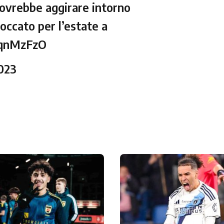
 dovrebbe aggirare intorno
loccato per l’estate a
sqnMzFzO
023