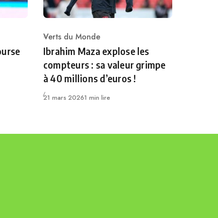
Verts du Monde
Category
ourse
Ibrahim Maza explose les
compteurs : sa valeur grimpe
à 40 millions d’euros !
Publié
21 mars 2026
1 min lire