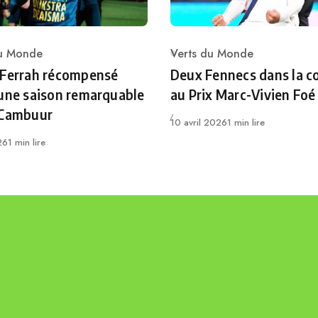
du Monde
Verts du Monde
ry
Category
 Ferrah récompensé
Deux Fennecs dans la c
une saison remarquable
au Prix Marc-Vivien Foé
 Cambuur
Publié
10 avril 2026
1 min lire
26
1 min lire