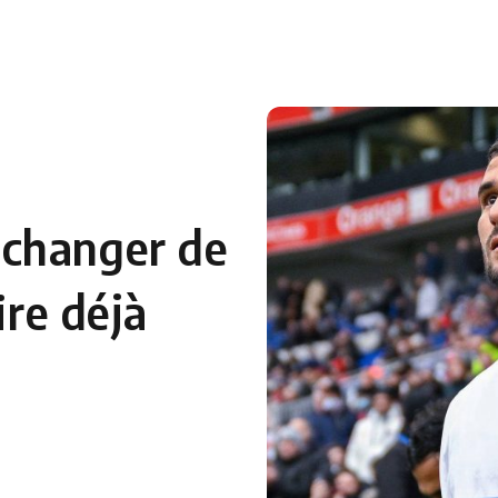
 en Algérie
Equipes Nationales
Verts du Monde
Chaînes-
changer de
ire déjà