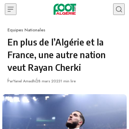
Skip to content
Equipes Nationales
Category
En plus de l’Algérie et la
France, une autre nation
veut Rayan Cherki
Publié
Par
Yanel Amadhi
28 mars 2023
1 min lire