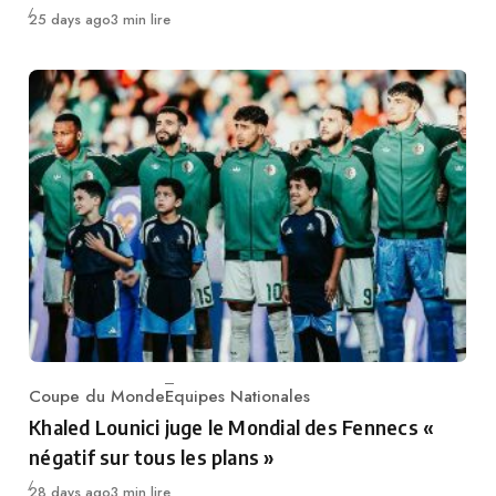
Publié
25 days ago
3 min lire
Coupe du Monde
Equipes Nationales
Category
Khaled Lounici juge le Mondial des Fennecs «
négatif sur tous les plans »
Publié
28 days ago
3 min lire