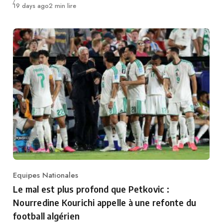
Publié
19 days ago
2 min lire
Equipes Nationales
Category
Le mal est plus profond que Petkovic :
Nourredine Kourichi appelle à une refonte du
football algérien