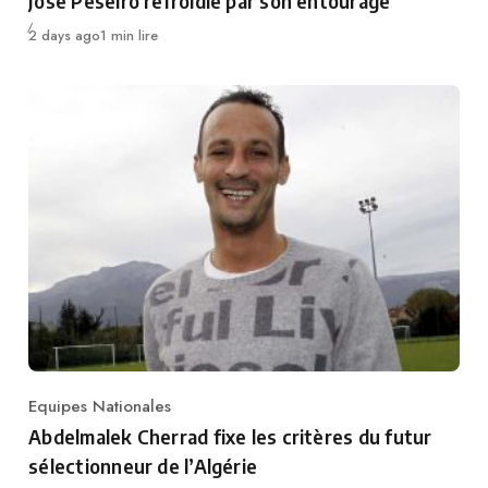
José Peseiro refroidie par son entourage
Publié
2 days ago
1 min lire
Equipes Nationales
Category
Abdelmalek Cherrad fixe les critères du futur
sélectionneur de l’Algérie