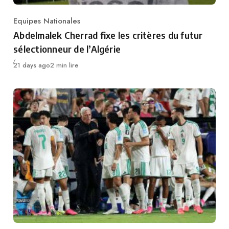
Equipes Nationales
Category
Abdelmalek Cherrad fixe les critères du futur
sélectionneur de l’Algérie
Publié
21 days ago
2 min lire