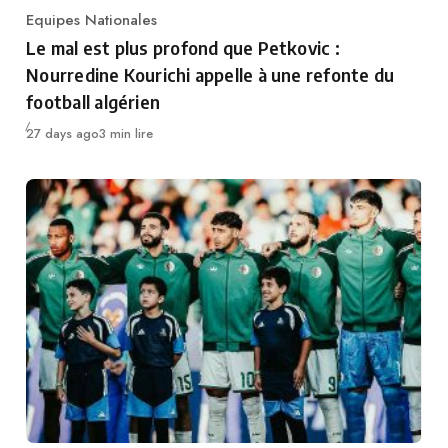
Equipes Nationales
Category
Le mal est plus profond que Petkovic :
Nourredine Kourichi appelle à une refonte du
football algérien
Publié
27 days ago
3 min lire