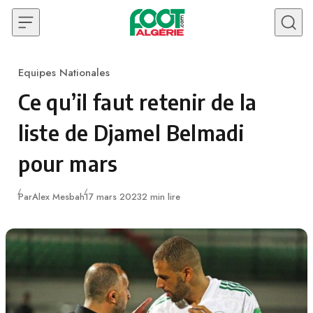
Skip to content
Equipes Nationales
Category
Ce qu’il faut retenir de la
liste de Djamel Belmadi
pour mars
Publié
Par
Alex Mesbah
17 mars 2023
2 min lire