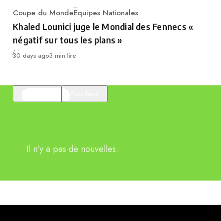
Coupe du Monde
Equipes Nationales
Category
Khaled Lounici juge le Mondial des Fennecs «
négatif sur tous les plans »
Publié
30 days ago
3 min lire
En vedette
Populaire
Il n'y a pas de nouvelles.