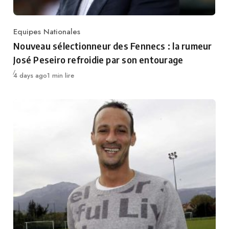
Equipes Nationales
Category
Nouveau sélectionneur des Fennecs : la rumeur
José Peseiro refroidie par son entourage
Publié
4 days ago
1 min lire