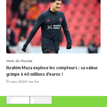
Verts du Monde
Category
Ibrahim Maza explose les compteurs : sa valeur
grimpe à 40 millions d’euros !
Publié
21 mars 2026
1 min lire
En vedette
Populaire