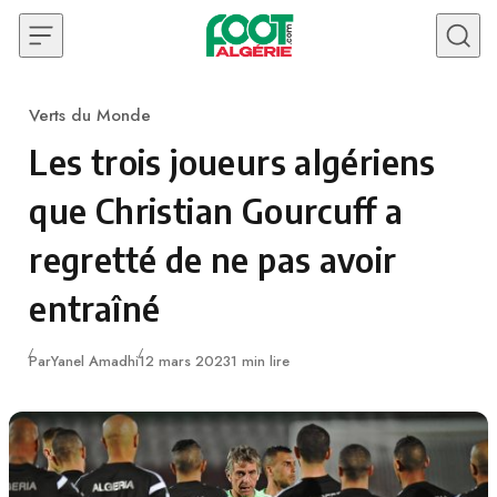
Skip to content
Verts du Monde
Category
Les trois joueurs algériens
que Christian Gourcuff a
regretté de ne pas avoir
entraîné
Publié
Par
Yanel Amadhi
12 mars 2023
1 min lire