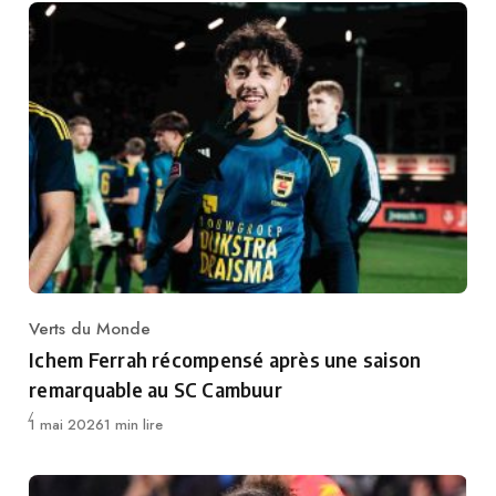
Verts du Monde
Category
Ichem Ferrah récompensé après une saison
remarquable au SC Cambuur
Publié
1 mai 2026
1 min lire