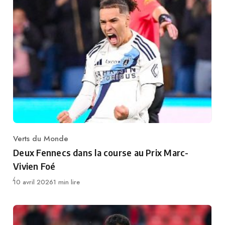
Verts du Monde
Category
Deux Fennecs dans la course au Prix Marc-
Vivien Foé
Publié
10 avril 2026
1 min lire