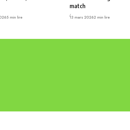
match
Publié
2026
5 min lire
13 mars 2026
2 min lire