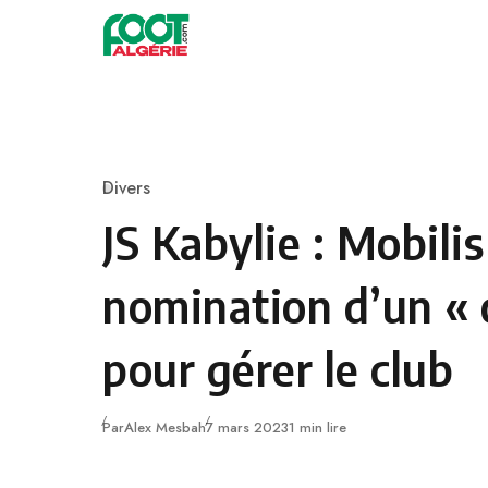
Skip to content
Football
Divers
Category
JS Kabylie : Mobili
nomination d’un « 
pour gérer le club
Publié
Par
Alex Mesbah
7 mars 2023
1 min lire