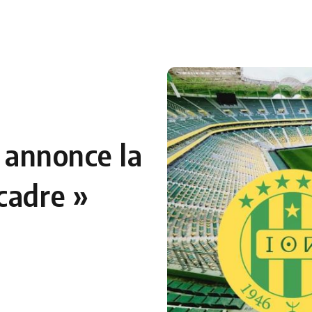
 en Algérie
Equipes Nationales
Verts du Monde
Chaînes-
s annonce la
cadre »