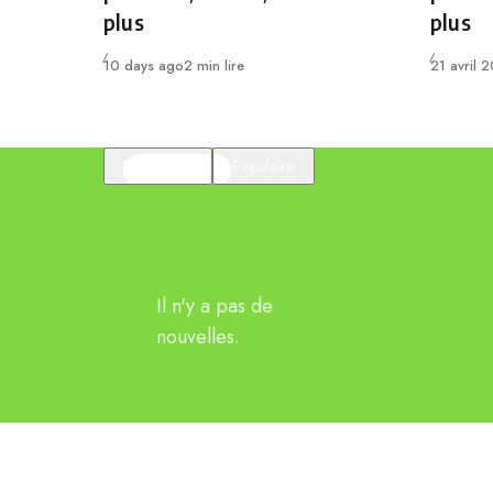
plus
plus
Publié
Publié
10 days ago
2 min lire
21 avril 
En vedette
Populaire
Il n'y a pas de
nouvelles.