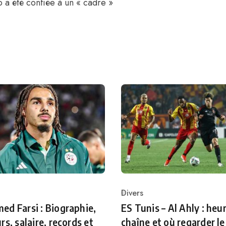
a été confiée à un « cadre »
Divers
ry
Category
d Farsi : Biographie,
ES Tunis – Al Ahly : heur
rs, salaire, records et
chaîne et où regarder le