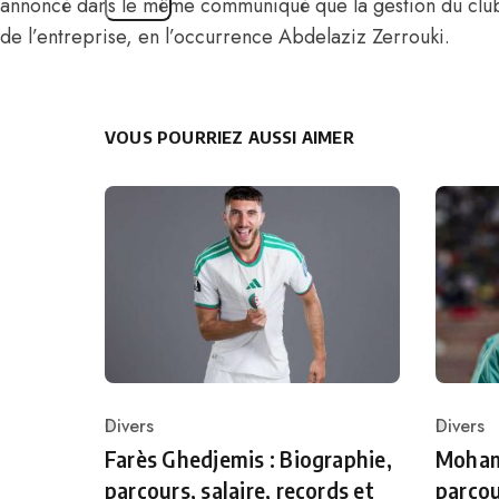
annoncé dans le même communiqué que la gestion du club 
de l’entreprise, en l’occurrence Abdelaziz Zerrouki.
VOUS POURRIEZ AUSSI AIMER
Divers
Divers
Category
Catego
Farès Ghedjemis : Biographie,
Mohame
parcours, salaire, records et
parcou