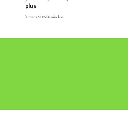
plus
Publié
7 mars 2026
4 min lire