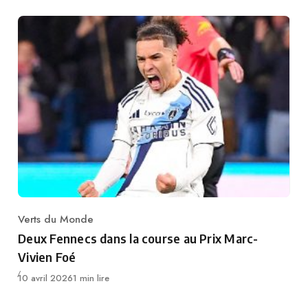
Verts du Monde
Category
Deux Fennecs dans la course au Prix Marc-
Vivien Foé
Publié
10 avril 2026
1 min lire