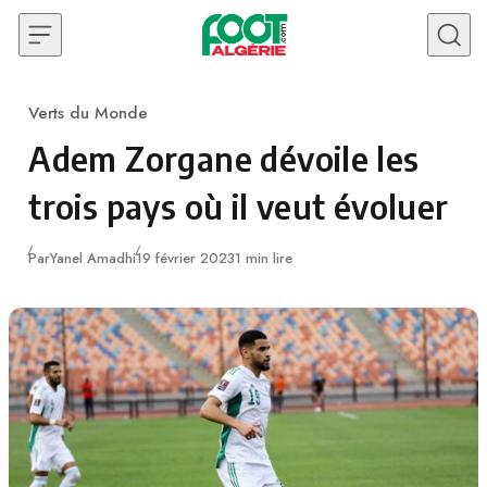
Skip to content
Verts du Monde
Category
Adem Zorgane dévoile les
trois pays où il veut évoluer
Publié
Par
Yanel Amadhi
19 février 2023
1 min lire