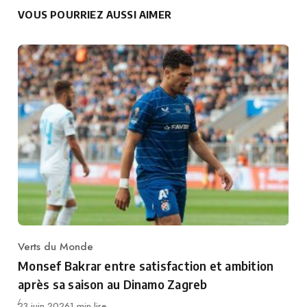
VOUS POURRIEZ AUSSI AIMER
Verts du Monde
Category
Monsef Bakrar entre satisfaction et ambition
après sa saison au Dinamo Zagreb
Publié
23 juin 2026
1 min lire