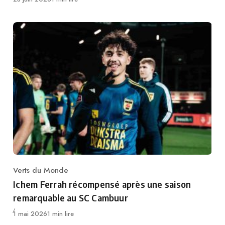
Verts du Monde
Category
Ichem Ferrah récompensé après une saison
remarquable au SC Cambuur
Publié
1 mai 2026
1 min lire