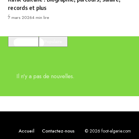
records et plus
Publié
7 mars 2026
4 min lire
En vedette
Populaire
Il n'y a pas de nouvelles.
Accueil
Contactez-nous
© 2026 foot-algerie.com