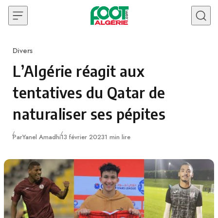
Skip to content
Divers
Category
L’Algérie réagit aux
tentatives du Qatar de
naturaliser ses pépites
Publié
Par
Yanel Amadhi
13 février 2023
1 min lire