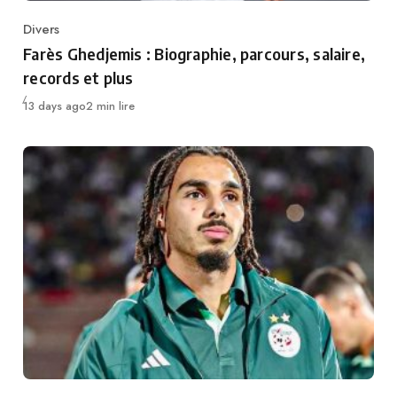
Divers
Category
Farès Ghedjemis : Biographie, parcours, salaire,
records et plus
Publié
13 days ago
2 min lire