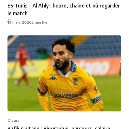
Category
ES Tunis – Al Ahly : heure, chaîne et où regarder
le match
Publié
13 mars 2026
2 min lire
Divers
Category
Rafik Guitane : Biographie, parcours, salaire,