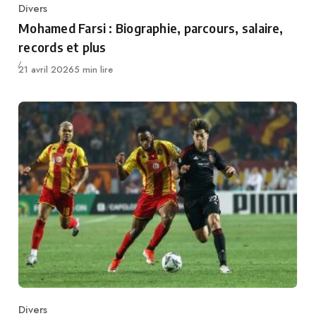
Divers
Category
Mohamed Farsi : Biographie, parcours, salaire,
records et plus
Publié
21 avril 2026
5 min lire
Divers