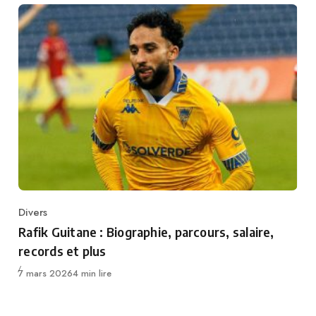
Divers
Category
Rafik Guitane : Biographie, parcours, salaire,
records et plus
Publié
7 mars 2026
4 min lire