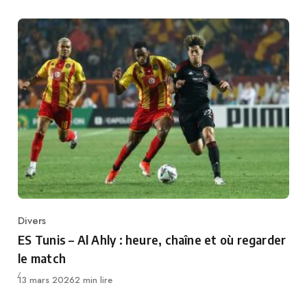
Divers
Category
ES Tunis – Al Ahly : heure, chaîne et où regarder
le match
Publié
13 mars 2026
2 min lire