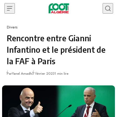
Skip to content
Divers
Category
Rencontre entre Gianni
Infantino et le président de
la FAF à Paris
Publié
Par
Yanel Amadhi
7 février 2023
1 min lire