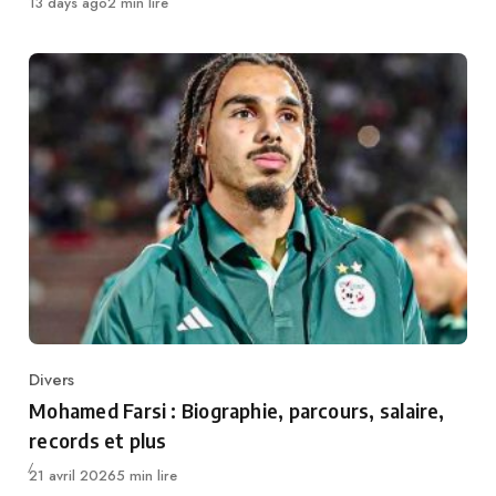
Publié
13 days ago
2 min lire
Divers
Category
Mohamed Farsi : Biographie, parcours, salaire,
records et plus
Publié
21 avril 2026
5 min lire