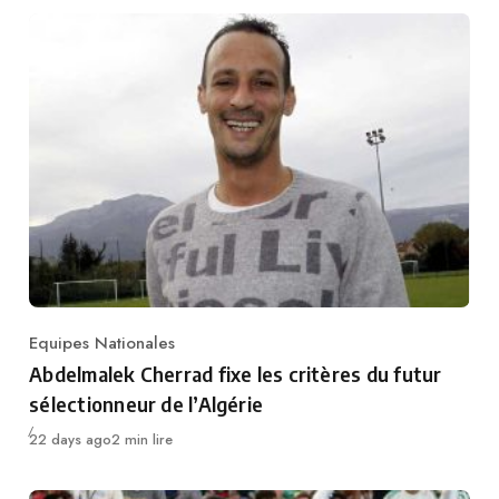
Equipes Nationales
Category
Abdelmalek Cherrad fixe les critères du futur
sélectionneur de l’Algérie
Publié
22 days ago
2 min lire