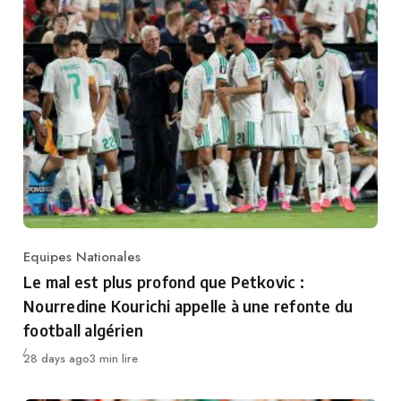
Equipes Nationales
Category
Le mal est plus profond que Petkovic :
Nourredine Kourichi appelle à une refonte du
football algérien
Publié
28 days ago
3 min lire