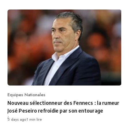
Equipes Nationales
Category
Nouveau sélectionneur des Fennecs : la rumeur
José Peseiro refroidie par son entourage
Publié
5 days ago
1 min lire