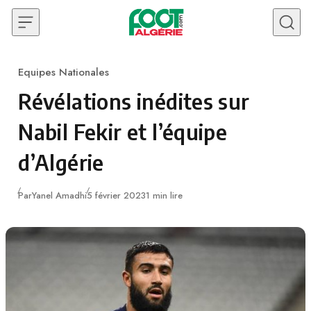
Skip to content
Equipes Nationales
Category
Révélations inédites sur
Nabil Fekir et l’équipe
d’Algérie
Publié
Par
Yanel Amadhi
5 février 2023
1 min lire