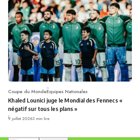
Coupe du Monde
Equipes Nationales
Category
Khaled Lounici juge le Mondial des Fennecs «
négatif sur tous les plans »
Publié
9 juillet 2026
3 min lire