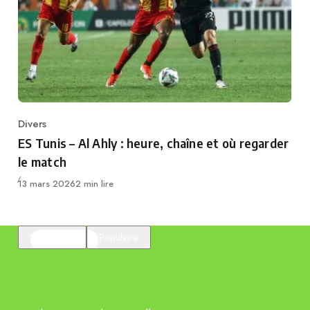
Divers
Category
ES Tunis – Al Ahly : heure, chaîne et où regarder
le match
Publié
13 mars 2026
2 min lire
En vedette
Populaire