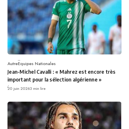
Autre
Equipes Nationales
Category
Jean-Michel Cavalli : « Mahrez est encore très
important pour la sélection algérienne »
Publié
20 juin 2026
3 min lire