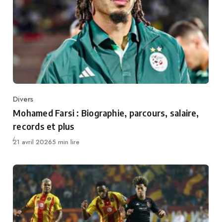
Divers
Category
Mohamed Farsi : Biographie, parcours, salaire,
records et plus
Publié
21 avril 2026
5 min lire