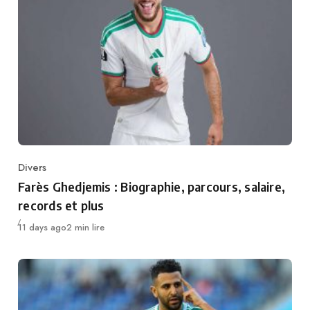
Divers
Category
Farès Ghedjemis : Biographie, parcours, salaire,
records et plus
Publié
11 days ago
2 min lire