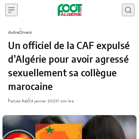
Skip to content
Autre
Divers
Category
Un officiel de la CAF expulsé
d’Algérie pour avoir agressé
sexuellement sa collègue
marocaine
Publié
Par
Léa Rek
24 janvier 2023
1 min lire