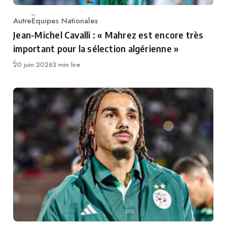
Autre
Equipes Nationales
Category
Jean-Michel Cavalli : « Mahrez est encore très
important pour la sélection algérienne »
Publié
20 juin 2026
3 min lire