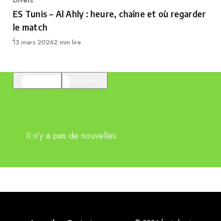
Category
ES Tunis – Al Ahly : heure, chaîne et où regarder
le match
Publié
13 mars 2026
2 min lire
En vedette
Populaire
Il n'y a pas de nouvelles.