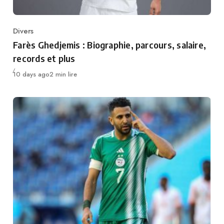
Divers
Category
Farès Ghedjemis : Biographie, parcours, salaire,
records et plus
Publié
10 days ago
2 min lire