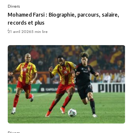
Divers
Category
Mohamed Farsi : Biographie, parcours, salaire,
records et plus
Publié
21 avril 2026
5 min lire
Divers