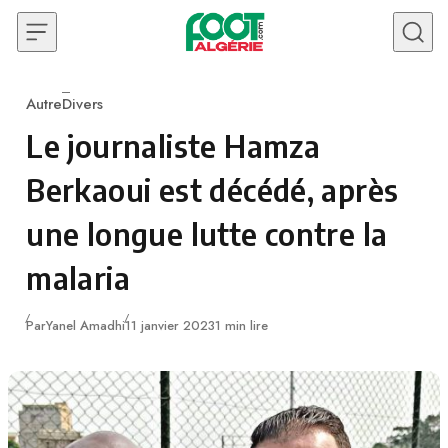
Skip to content
Autre
Divers
Category
Le journaliste Hamza
Berkaoui est décédé, après
une longue lutte contre la
malaria
Publié
Par
Yanel Amadhi
11 janvier 2023
1 min lire