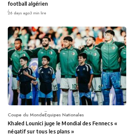
football algérien
Publié
26 days ago
3 min lire
Coupe du Monde
Equipes Nationales
Category
Khaled Lounici juge le Mondial des Fennecs «
négatif sur tous les plans »