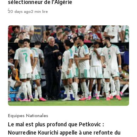
sélectionneur de l’Algérie
Publié
20 days ago
2 min lire
Equipes Nationales
Category
Le mal est plus profond que Petkovic :
Nourredine Kourichi appelle à une refonte du