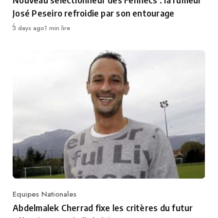
José Peseiro refroidie par son entourage
Publié
3 days ago
1 min lire
Equipes Nationales
Category
Abdelmalek Cherrad fixe les critères du futur