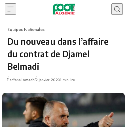
Skip to content
Equipes Nationales
Category
Du nouveau dans l’affaire
du contrat de Djamel
Belmadi
Publié
Par
Yanel Amadhi
2 janvier 2023
1 min lire