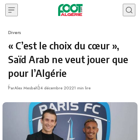
Skip to content
Divers
Category
« C’est le choix du cœur »,
Saïd Arab ne veut jouer que
pour l’Algérie
Publié
Par
Alex Mesbah
24 décembre 2022
1 min lire