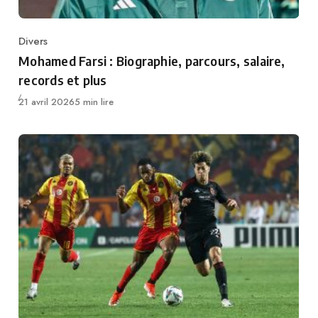
Divers
Category
Mohamed Farsi : Biographie, parcours, salaire,
records et plus
Publié
21 avril 2026
5 min lire