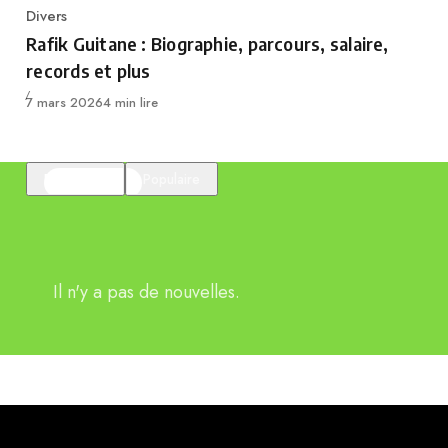
Divers
Category
Rafik Guitane : Biographie, parcours, salaire,
records et plus
Publié
7 mars 2026
4 min lire
En vedette
Populaire
Il n'y a pas de nouvelles.