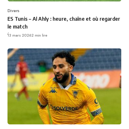
Divers
Category
ES Tunis – Al Ahly : heure, chaîne et où regarder
le match
Publié
13 mars 2026
2 min lire