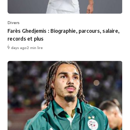
Divers
Category
Farès Ghedjemis : Biographie, parcours, salaire,
records et plus
Publié
9 days ago
2 min lire