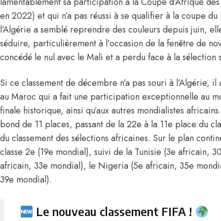
lamentablement sa participation à la Coupe d’Afrique de
en 2022) et qui n’a pas réussi à se qualifier à la coupe d
l’Algérie a semblé reprendre des couleurs depuis juin, elle
séduire, particulièrement à l’occasion de la fenêtre de no
concédé le nul avec le Mali et a perdu face à la sélection 
Si ce classement de décembre n’a pas souri à l’Algérie, il a
au Maroc qui a fait une participation exceptionnelle au 
finale historique, ainsi qu’aux autres mondialistes africains.
bond de 11 places, passant de la 22e à la 11e place du cl
du classement des sélections africaines. Sur le plan contine
classe 2e (19e mondial), suivi de la Tunisie (3e africain,
africain, 33e mondial), le Nigeria (5e africain, 35e mondia
39e mondial).
Le nouveau classement FIFA !