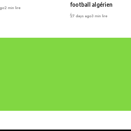
football algérien
ago
2 min lire
Publié
27 days ago
3 min lire