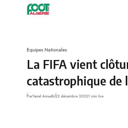
Skip to content
Football
Equipes Nationales
Category
La FIFA vient clôtu
catastrophique de l
Publié
Par
Yanel Amadhi
22 décembre 2022
1 min lire