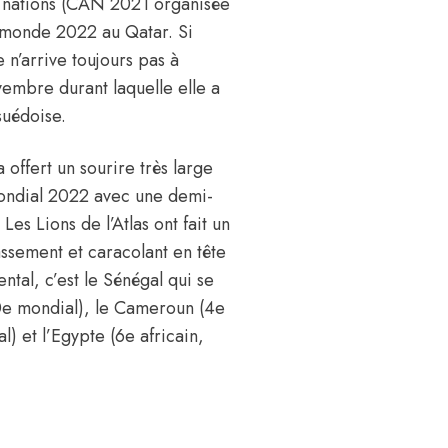
s nations (CAN 2021 organisée
u monde 2022 au Qatar. Si
 n’arrive toujours pas à
vembre durant laquelle elle a
suédoise.
 offert un sourire très large
mondial 2022 avec une demi-
 Les Lions de l’Atlas ont fait un
assement et caracolant en tête
ntal, c’est le Sénégal qui se
 30e mondial), le Cameroun (4e
l) et l’Egypte (6e africain,