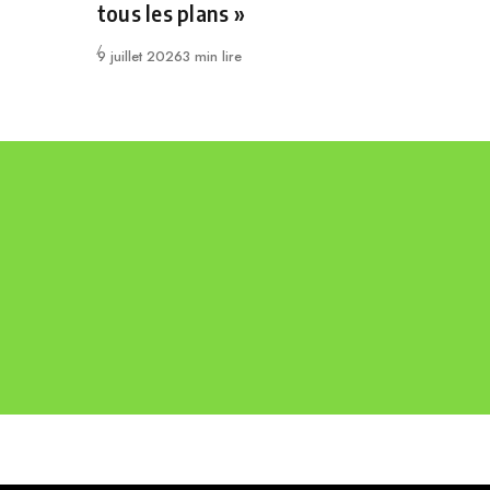
tous les plans »
Publié
9 juillet 2026
3 min lire