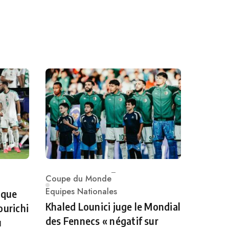
Coupe du Monde
Category
Equipes Nationales
 que
Khaled Lounici juge le Mondial
ourichi
des Fennecs « négatif sur
u