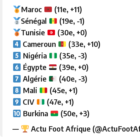
Maroc
(11e, +11)
Sénégal
(19e, -1)
Tunisie
(30e, +0)
Cameroun
(33e, +10)
Nigéria
(35e, -3)
Égypte
(39e, +0)
Algérie
(40e, -3)
Mali
(45e, +1)
CIV
(47e, +1)
Burkina
(50e, +3)
—
Actu Foot Afrique (@ActuFootA