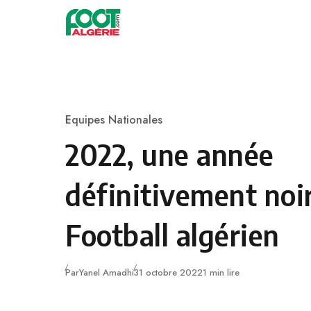
Skip to content
Football
Equipes Nationales
Category
2022, une année
définitivement noir
Football algérien
Publié
Par
Yanel Amadhi
31 octobre 2022
1 min lire