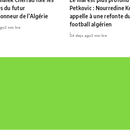
es du futur
Petkovic : Nourredine K
ionneur de l’Algérie
appelle à une refonte d
football algérien
ago
2 min lire
Publié
24 days ago
3 min lire