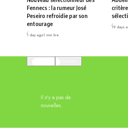
Fennecs : la rumeur José
critèr
Peseiro refroidie par son
sélect
entourage
Publié
19 days 
Publié
1 day ago
1 min lire
En vedette
Populaire
Il n'y a pas de
nouvelles.