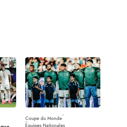
Coupe du Monde
Category
Equipes Nationales
 que