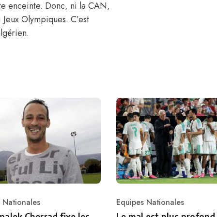
tte enceinte. Donc, ni la CAN,
i Jeux Olympiques. C’est
lgérien.
 Nationales
Equipes Nationales
ry
Category
alek Cherrad fixe les
Le mal est plus profond