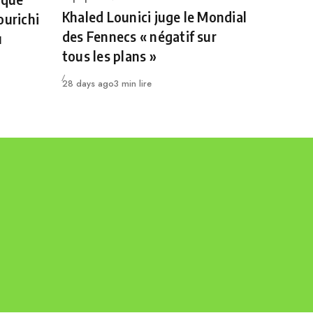
Khaled Lounici juge le Mondial
ourichi
des Fennecs « négatif sur
u
tous les plans »
Publié
28 days ago
3 min lire