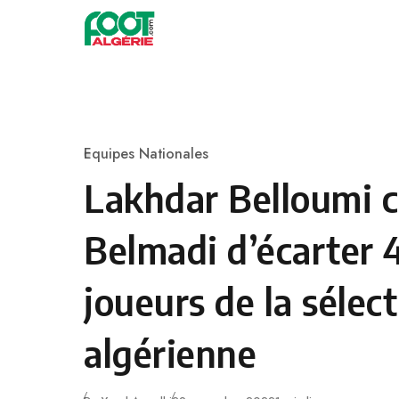
Skip to content
Football
Equipes Nationales
Category
Lakhdar Belloumi c
Belmadi d’écarter 4
joueurs de la sélec
algérienne