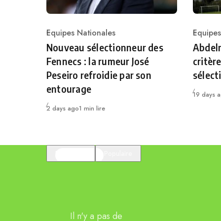
Equipes Nationales
Equipes
Category
Catego
Nouveau sélectionneur des
Abdelm
Fennecs : la rumeur José
critèr
Peseiro refroidie par son
sélect
entourage
Publié
19 days 
Publié
2 days ago
1 min lire
En vedette
Populaire
Il n'y a pas de