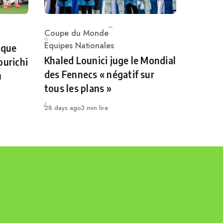
Coupe du Monde
Category
Equipes Nationales
 que
Khaled Lounici juge le Mondial
ourichi
des Fennecs « négatif sur
u
tous les plans »
Publié
28 days ago
3 min lire