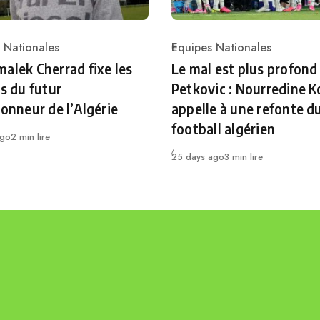
 Nationales
Equipes Nationales
ry
Category
alek Cherrad fixe les
Le mal est plus profond
es du futur
Petkovic : Nourredine K
ionneur de l’Algérie
appelle à une refonte d
football algérien
ago
2 min lire
Publié
25 days ago
3 min lire