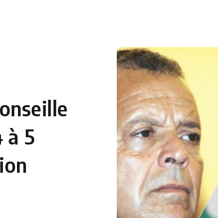
 en Algérie
Equipes Nationales
Verts du Monde
Chaînes-
onseille
 à 5
tion