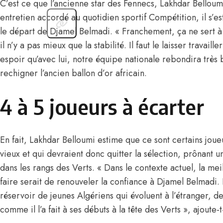
C’est ce que l’ancienne star des Fennecs, Lakhdar Belloum
entretien accordé au quotidien sportif Compétition, il s’e
le départ de Djamel Belmadi. « Franchement, ça ne sert à
il n’y a pas mieux que la stabilité. Il faut le laisser travaill
espoir qu’avec lui, notre équipe nationale rebondira très 
rechigner l’ancien ballon d’or africain.
4 à 5 joueurs à écarter
En fait, Lakhdar Belloumi estime que ce sont certains joue
vieux et qui devraient donc quitter la sélection, prônant 
dans les rangs des Verts. « Dans le contexte actuel, la me
faire serait de renouveler la confiance à Djamel Belmadi. I
réservoir de jeunes Algériens qui évoluent à l’étranger, d
comme il l’a fait à ses débuts à la tête des Verts », ajoute-t-