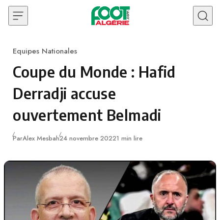
Skip to content
Equipes Nationales
Category
Coupe du Monde : Hafid
Derradji accuse
ouvertement Belmadi
Publié
Par
Alex Mesbah
24 novembre 2022
1 min lire