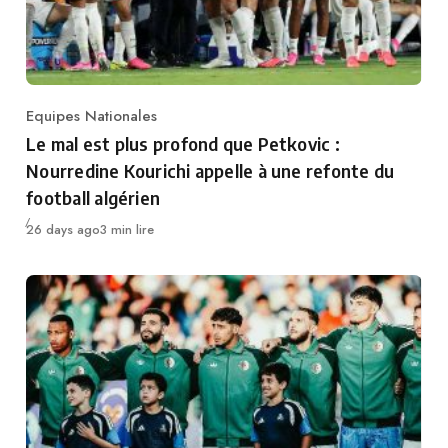
Equipes Nationales
Category
Le mal est plus profond que Petkovic :
Nourredine Kourichi appelle à une refonte du
football algérien
Publié
26 days ago
3 min lire