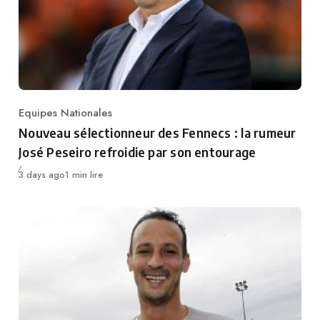
Equipes Nationales
Category
Nouveau sélectionneur des Fennecs : la rumeur
José Peseiro refroidie par son entourage
Publié
3 days ago
1 min lire