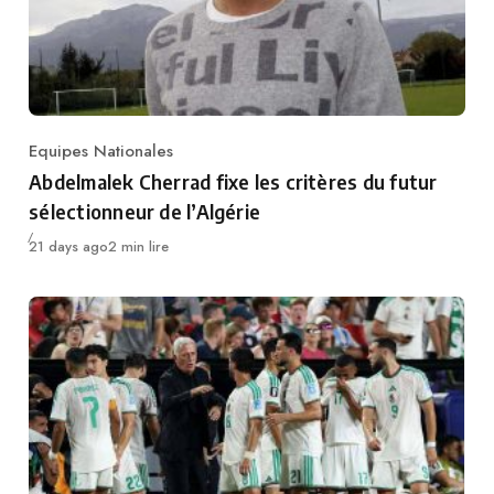
Equipes Nationales
Category
Abdelmalek Cherrad fixe les critères du futur
sélectionneur de l’Algérie
Publié
21 days ago
2 min lire