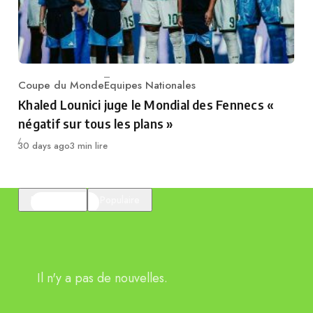
Coupe du Monde
Equipes Nationales
Category
Khaled Lounici juge le Mondial des Fennecs «
négatif sur tous les plans »
Publié
30 days ago
3 min lire
En vedette
Populaire
Il n'y a pas de nouvelles.