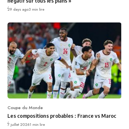
négatif sur tous les plans »
Publié
29 days ago
3 min lire
Coupe du Monde
Category
Les compositions probables : France vs Maroc
Publié
7 juillet 2026
1 min lire