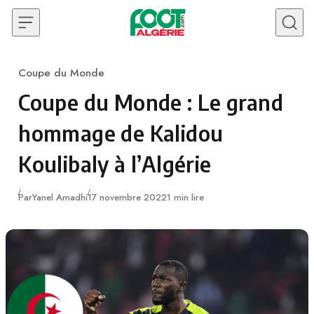
Skip to content
Coupe du Monde
Category
Coupe du Monde : Le grand
hommage de Kalidou
Koulibaly à l’Algérie
Publié
Par
Yanel Amadhi
17 novembre 2022
1 min lire