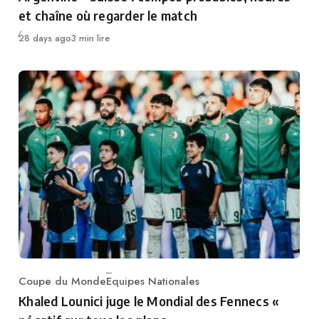
et chaîne où regarder le match
Publié
28 days ago
3 min lire
Coupe du Monde
Equipes Nationales
Category
Khaled Lounici juge le Mondial des Fennecs «