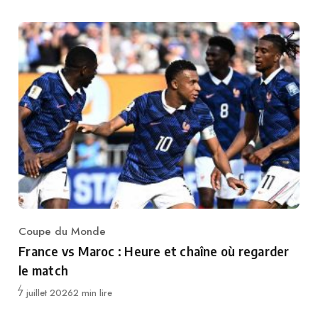
Coupe du Monde
Category
France vs Maroc : Heure et chaîne où regarder
le match
Publié
7 juillet 2026
2 min lire