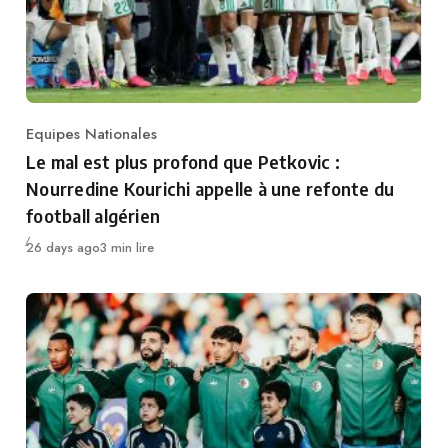
Equipes Nationales
Category
Le mal est plus profond que Petkovic :
Nourredine Kourichi appelle à une refonte du
football algérien
Publié
26 days ago
3 min lire