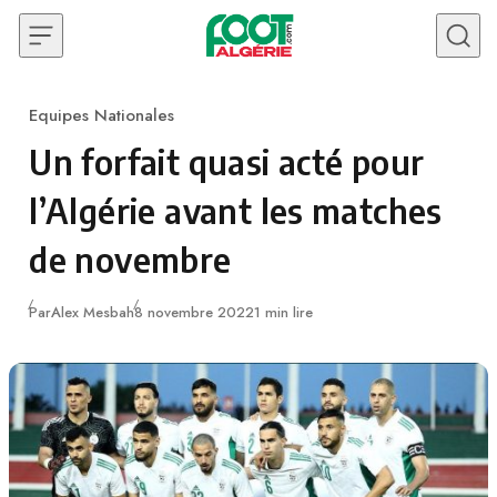
Skip to content
Equipes Nationales
Category
Un forfait quasi acté pour
l’Algérie avant les matches
de novembre
Publié
Par
Alex Mesbah
8 novembre 2022
1 min lire