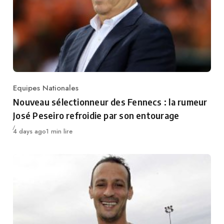
Equipes Nationales
Category
Nouveau sélectionneur des Fennecs : la rumeur
José Peseiro refroidie par son entourage
Publié
4 days ago
1 min lire