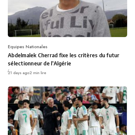
Equipes Nationales
Category
Abdelmalek Cherrad fixe les critères du futur
sélectionneur de l’Algérie
Publié
21 days ago
2 min lire