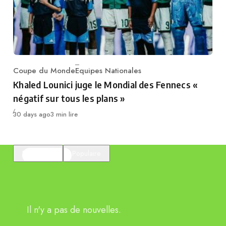
Coupe du Monde
Equipes Nationales
Category
Khaled Lounici juge le Mondial des Fennecs «
négatif sur tous les plans »
Publié
30 days ago
3 min lire
En vedette
Populaire
Il n'y a pas de nouvelles.