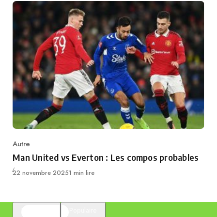
Autre
Category
Man United vs Everton : Les compos probables
Publié
22 novembre 2025
1 min lire
En vedette
Populaire