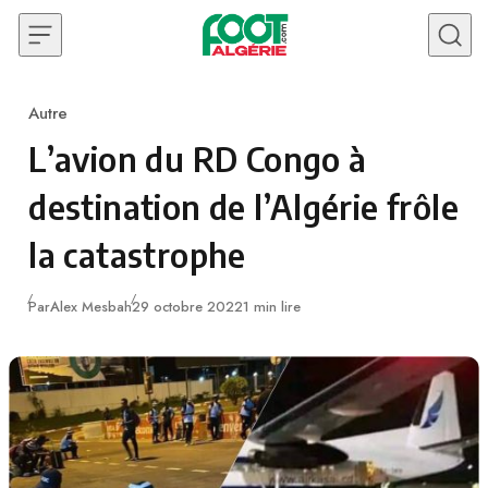
Skip to content
Autre
Category
L’avion du RD Congo à
destination de l’Algérie frôle
la catastrophe
Publié
Par
Alex Mesbah
29 octobre 2022
1 min lire