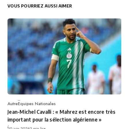
VOUS POURRIEZ AUSSI AIMER
Autre
Equipes Nationales
Category
Jean-Michel Cavalli : « Mahrez est encore très
important pour la sélection algérienne »
Publié
20 juin 2026
3 min lire