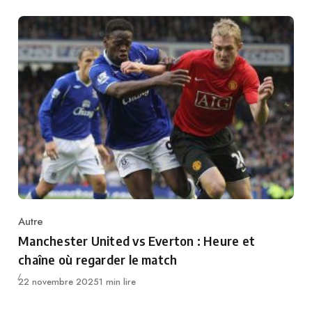
Autre
Category
Manchester United vs Everton : Heure et
chaîne où regarder le match
Publié
22 novembre 2025
1 min lire