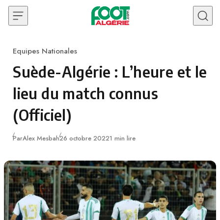
Skip to content
Equipes Nationales
Category
Suède-Algérie : L’heure et le
lieu du match connus
(Officiel)
Publié
Par
Alex Mesbah
26 octobre 2022
1 min lire