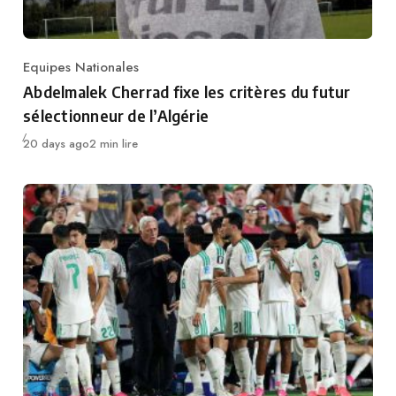
Equipes Nationales
Category
Abdelmalek Cherrad fixe les critères du futur
sélectionneur de l’Algérie
Publié
20 days ago
2 min lire