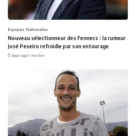
Equipes Nationales
Category
Nouveau sélectionneur des Fennecs : la rumeur
José Peseiro refroidie par son entourage
Publié
2 days ago
1 min lire