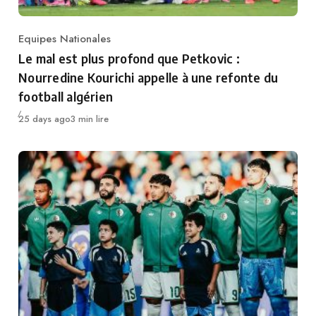
Equipes Nationales
Category
Le mal est plus profond que Petkovic :
Nourredine Kourichi appelle à une refonte du
football algérien
Publié
25 days ago
3 min lire