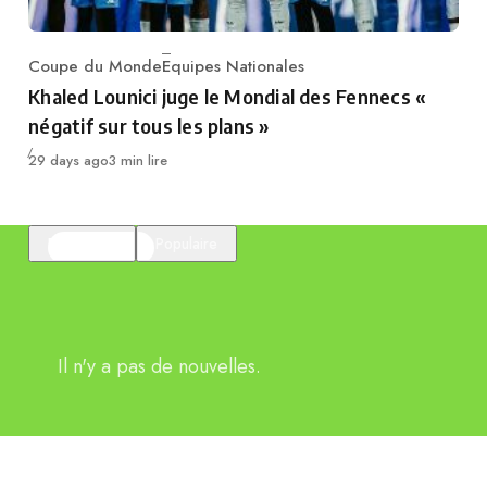
Coupe du Monde
Equipes Nationales
Category
Khaled Lounici juge le Mondial des Fennecs «
négatif sur tous les plans »
Publié
29 days ago
3 min lire
En vedette
Populaire
Il n'y a pas de nouvelles.