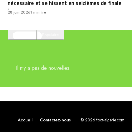
nécessaire et se hissent en seizièmes de finale
Publié
28 juin 2026
1 min lire
En vedette
Populaire
Il n'y a pas de nouvelles.
Accueil
Contactez-nous
© 2026 foot-algerie.com