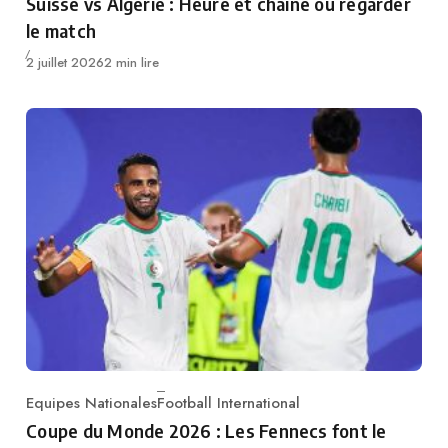
Suisse vs Algérie : Heure et chaîne où regarder
le match
Publié
2 juillet 2026
2 min lire
Equipes Nationales
Football International
Category
Coupe du Monde 2026 : Les Fennecs font le