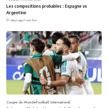
Category
Les compositions probables : Espagne vs
Argentine
Publié
21 days ago
1 min lire
Coupe du Monde
Football International
Category