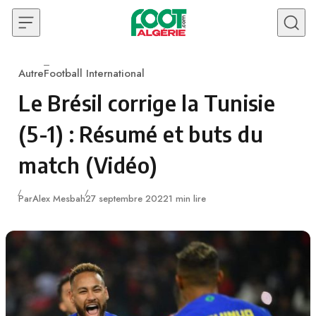
Skip to content
Autre
Football International
Category
Le Brésil corrige la Tunisie
(5-1) : Résumé et buts du
match (Vidéo)
Publié
Par
Alex Mesbah
27 septembre 2022
1 min lire