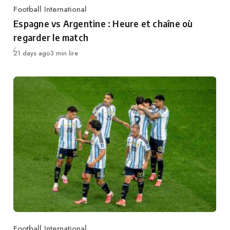
Football International
Category
Espagne vs Argentine : Heure et chaîne où
regarder le match
Publié
21 days ago
3 min lire
Football International