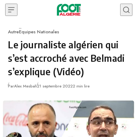
Skip to content
Autre
Equipes Nationales
Category
Le journaliste algérien qui
s’est accroché avec Belmadi
s’explique (Vidéo)
Publié
Par
Alex Mesbah
21 septembre 2022
2 min lire