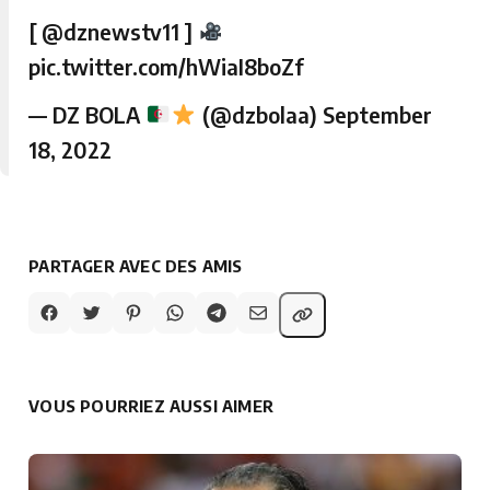
[
@dznewstv11
]
pic.twitter.com/hWiaI8boZf
— DZ BOLA
(@dzbolaa)
September
18, 2022
PARTAGER AVEC DES AMIS
VOUS POURRIEZ AUSSI AIMER