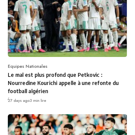
Equipes Nationales
Category
Le mal est plus profond que Petkovic :
Nourredine Kourichi appelle à une refonte du
football algérien
Publié
27 days ago
3 min lire