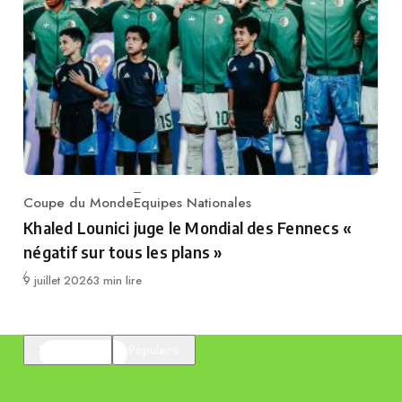
Coupe du Monde
Equipes Nationales
Category
Khaled Lounici juge le Mondial des Fennecs «
négatif sur tous les plans »
Publié
9 juillet 2026
3 min lire
En vedette
Populaire