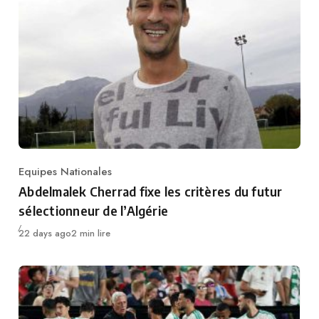
Equipes Nationales
Category
Abdelmalek Cherrad fixe les critères du futur
sélectionneur de l’Algérie
Publié
22 days ago
2 min lire