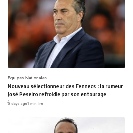
Equipes Nationales
Category
Nouveau sélectionneur des Fennecs : la rumeur
José Peseiro refroidie par son entourage
Publié
5 days ago
1 min lire