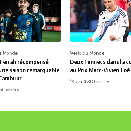
du Monde
Verts du Monde
ry
Category
 Ferrah récompensé
Deux Fennecs dans la c
une saison remarquable
au Prix Marc-Vivien Foé
 Cambuur
Publié
10 avril 2026
1 min lire
26
1 min lire