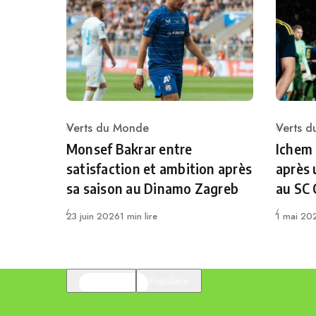
Verts du Monde
Verts 
Category
Catego
Monsef Bakrar entre
Ichem
satisfaction et ambition après
après 
sa saison au Dinamo Zagreb
au SC
Publié
Publié
23 juin 2026
1 min lire
1 mai 20
En vedette
Populaire