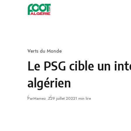
Skip to content
Football
Verts du Monde
Category
Le PSG cible un int
algérien
Publié
Par
Mamez .Z
29 juillet 2022
1 min lire