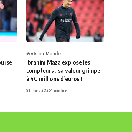
Verts du Monde
Category
ourse
Ibrahim Maza explose les
compteurs : sa valeur grimpe
à 40 millions d’euros !
Publié
21 mars 2026
1 min lire