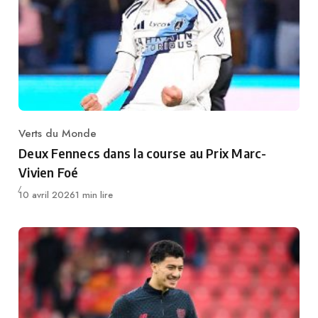
Verts du Monde
Category
Deux Fennecs dans la course au Prix Marc-
Vivien Foé
Publié
10 avril 2026
1 min lire