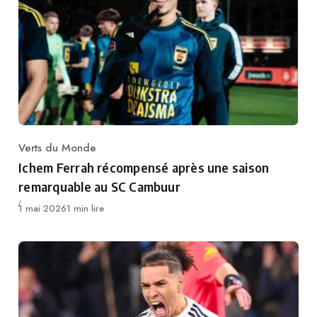
Verts du Monde
Category
Ichem Ferrah récompensé après une saison
remarquable au SC Cambuur
Publié
1 mai 2026
1 min lire