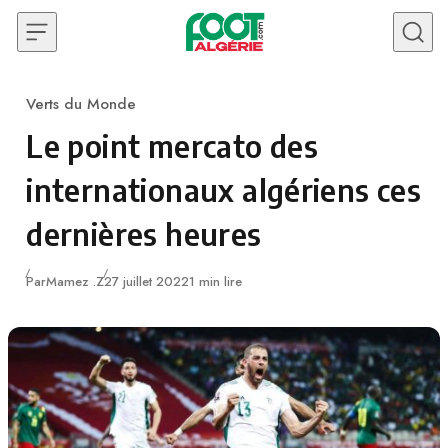
Skip to content
Verts du Monde
Category
Le point mercato des
internationaux algériens ces
dernières heures
Publié
Par
Mamez .Z
27 juillet 2022
1 min lire