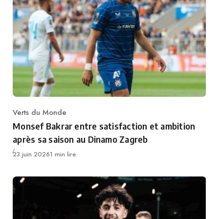
Verts du Monde
Category
Monsef Bakrar entre satisfaction et ambition
après sa saison au Dinamo Zagreb
Publié
23 juin 2026
1 min lire