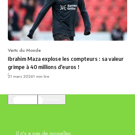
Verts du Monde
Category
Ibrahim Maza explose les compteurs : sa valeur
grimpe à 40 millions d’euros !
Publié
21 mars 2026
1 min lire
En vedette
Populaire
Il n'y a pas de nouvelles.