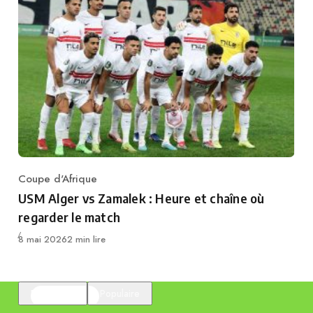
Coupe d'Afrique
Category
USM Alger vs Zamalek : Heure et chaîne où
regarder le match
Publié
8 mai 2026
2 min lire
En vedette
Populaire