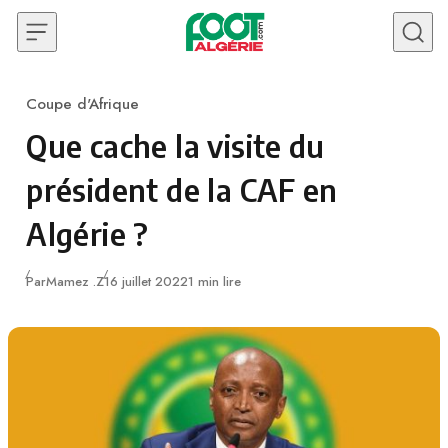
Skip to content
Coupe d'Afrique
Category
Que cache la visite du
président de la CAF en
Algérie ?
Publié
Par
Mamez .Z
16 juillet 2022
1 min lire