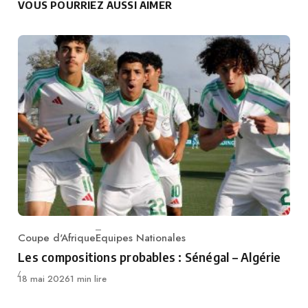
VOUS POURRIEZ AUSSI AIMER
Coupe d'Afrique
Equipes Nationales
Category
Les compositions probables : Sénégal – Algérie
Publié
18 mai 2026
1 min lire