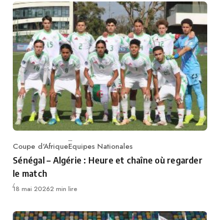
Coupe d'Afrique
Equipes Nationales
Category
Sénégal – Algérie : Heure et chaîne où regarder
le match
Publié
18 mai 2026
2 min lire