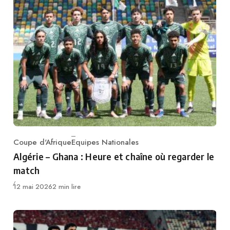
Coupe d'Afrique
Equipes Nationales
Category
Algérie – Ghana : Heure et chaîne où regarder le
match
Publié
12 mai 2026
2 min lire