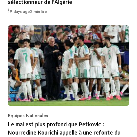
sélectionneur de l’Algérie
Publié
19 days ago
2 min lire
Equipes Nationales
Category
Le mal est plus profond que Petkovic :
Nourredine Kourichi appelle à une refonte du