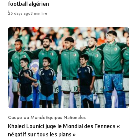
football algérien
Publié
25 days ago
3 min lire
Coupe du Monde
Equipes Nationales
Category
Khaled Lounici juge le Mondial des Fennecs «
négatif sur tous les plans »