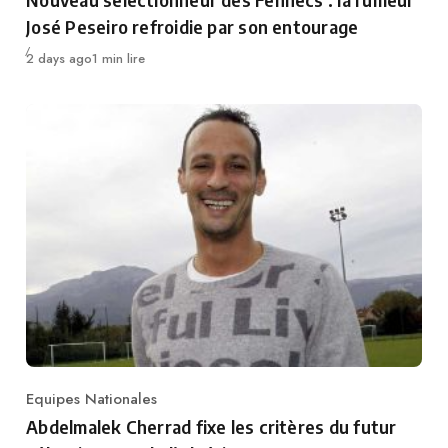
José Peseiro refroidie par son entourage
Publié
2 days ago
1 min lire
Equipes Nationales
Category
Abdelmalek Cherrad fixe les critères du futur