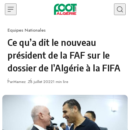
Skip to content
Equipes Nationales
Category
Ce qu’a dit le nouveau
président de la FAF sur le
dossier de l’Algérie à la FIFA
Publié
Par
Mamez .Z
8 juillet 2022
1 min lire