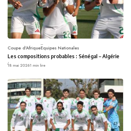
Coupe d'Afrique
Equipes Nationales
Category
Les compositions probables : Sénégal – Algérie
Publié
18 mai 2026
1 min lire