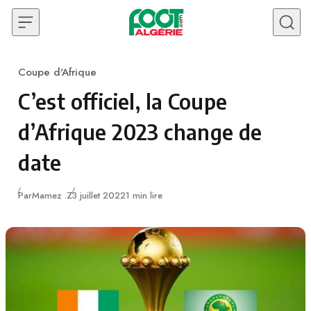
Skip to content
Coupe d'Afrique
Category
C’est officiel, la Coupe
d’Afrique 2023 change de
date
Publié
Par
Mamez .Z
3 juillet 2022
1 min lire