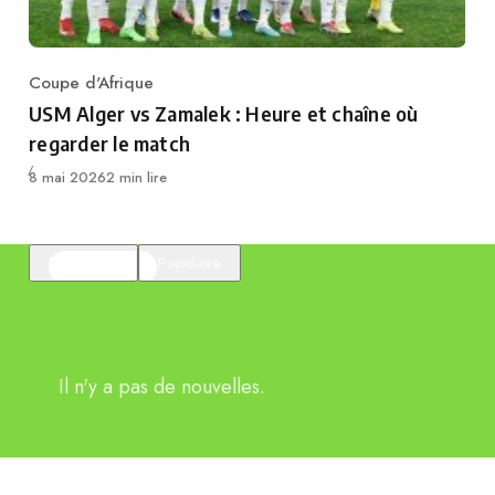
Coupe d'Afrique
Category
USM Alger vs Zamalek : Heure et chaîne où
regarder le match
Publié
8 mai 2026
2 min lire
En vedette
Populaire
Il n'y a pas de nouvelles.