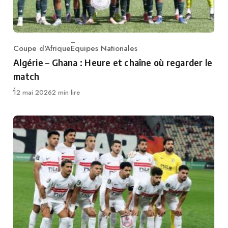
Coupe d'Afrique
Equipes Nationales
Category
Algérie – Ghana : Heure et chaîne où regarder le
match
Publié
12 mai 2026
2 min lire