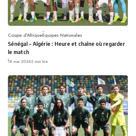
Coupe d'Afrique
Equipes Nationales
Category
Sénégal – Algérie : Heure et chaîne où regarder
le match
Publié
18 mai 2026
2 min lire